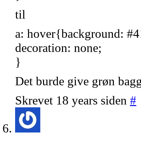
til
a: hover{background: #41
decoration: none;
}
Det burde give grøn bagg
Skrevet 18 years siden
#