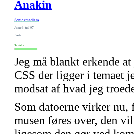
Anakin
Seniormedlem
Joined: jul '07
Posts:
Reputation:
Jeg må blankt erkende at j
CSS der ligger i temaet j
modsat af hvad jeg troed
Som datoerne virker nu,
musen føres over, den vil 
ligesom den gør ved kom