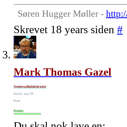
Søren Hugger Møller -
http:/
Skrevet 18 years siden
#
Mark Thomas Gazel
Senioradministrator
Joined: maj '06
Posts:
Reputation:
Du skal nok lave en: