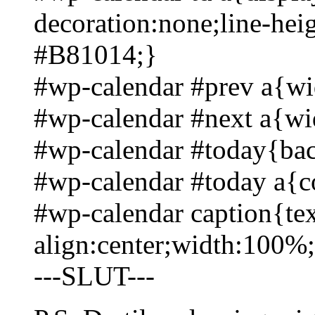
decoration:none;line-hei
#B81014;}
#wp-calendar #prev a{wi
#wp-calendar #next a{wi
#wp-calendar #today{bac
#wp-calendar #today a{co
#wp-calendar caption{tex
align:center;width:100%
---SLUT---