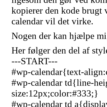
kopierer den kode brugt
calendar vil det virke.
Nogen der kan hjælpe mig 
Her følger den del af sty
---START---
#wp-calendar{text-align
#wp-calendar td{line-hei
size:12px;color:#333;}
#wp-calendar td a{displa