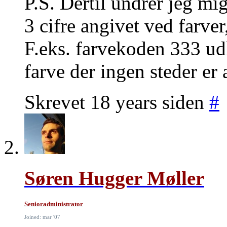
P.S. Dertil undrer jeg mi
3 cifre angivet ved farver
F.eks. farvekoden 333 ud
farve der ingen steder er 
Skrevet 18 years siden
#
Søren Hugger Møller
Senioradministrator
Joined: mar '07