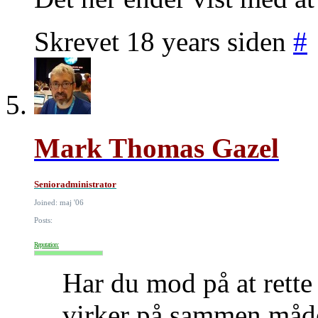
Skrevet 18 years siden
#
Mark Thomas Gazel
Senioradministrator
Joined: maj '06
Posts:
Reputation:
Har du mod på at rette
virker på sammen måd