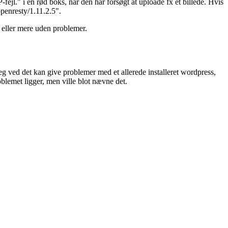
fejl." i en rød boks, når den har forsøgt at uploade fx et billede. Hvis
penresty/1.11.2.5".
 eller mere uden problemer.
Jeg ved det kan give problemer med et allerede installeret wordpress,
oblemet ligger, men ville blot nævne det.