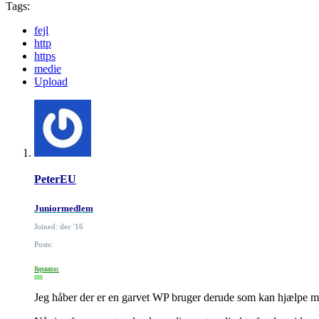
Tags:
fejl
http
https
medie
Upload
PeterEU
Juniormedlem
Joined: dec '16
Posts:
Reputation:
Jeg håber der er en garvet WP bruger derude som kan hjælpe m