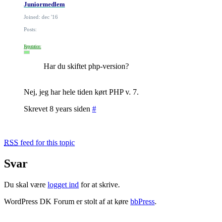
Juniormedlem
Joined: dec '16
Posts:
Reputation:
Har du skiftet php-version?
Nej, jeg har hele tiden kørt PHP v. 7.
Skrevet 8 years siden
#
RSS
feed for this topic
Svar
Du skal være
logget ind
for at skrive.
WordPress DK Forum er stolt af at køre
bbPress
.