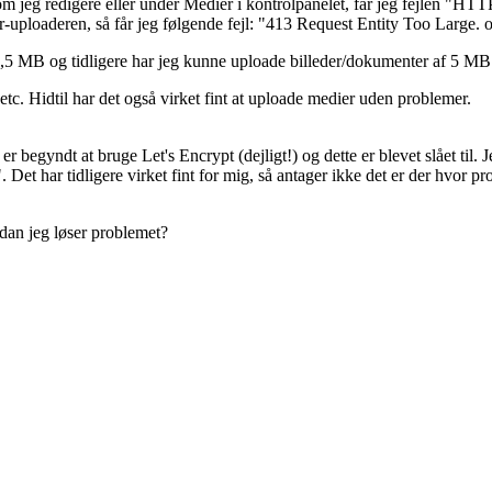
m jeg redigere eller under Medier i kontrolpanelet, får jeg fejlen "HTTP-
-uploaderen, så får jeg følgende fejl: "413 Request Entity Too Large. o
 2,5 MB og tidligere har jeg kunne uploade billeder/dokumenter af 5 MB
tc. Hidtil har det også virket fint at uploade medier uden problemer.
 begyndt at bruge Let's Encrypt (dejligt!) og dette er blevet slået til. 
 Det har tidligere virket fint for mig, så antager ikke det er der hvor pr
dan jeg løser problemet?