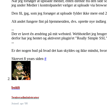
Når jeg forsøger at uploade medier, enten direkte fra den side so
jeg under Medier i kontrolpanelet vælger at uploade via browser
Den fil, jpg, som jeg forsøger at uploade fylder ikke mere end
Alt andet fungere fint på hjemmesiden, dvs. oprette nye indlæg e
--
Der er lavet én ændring på mit websted. Webhotellet jeg bruger er
derfor har jeg hentet og aktiveret plugin'et "Really Simple SSL".
--
Er der nogen bud på hvad det kan skyldes og ikke mindst, hvor
Skrevet 8 years siden
#
boldt
Senioradministrator
Joined: apr '08