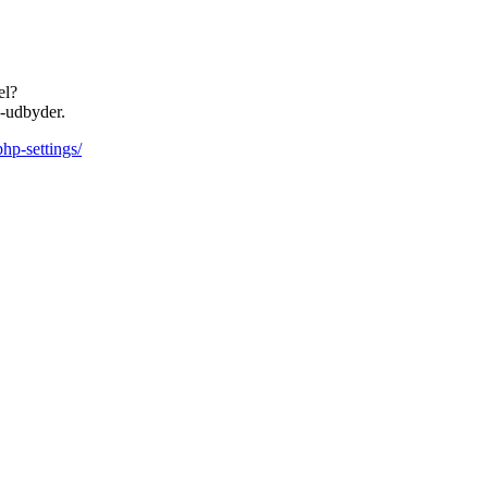
el?
l-udbyder.
php-settings/