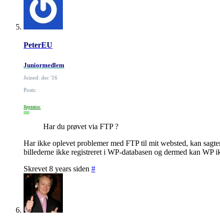
PeterEU
Juniormedlem
Joined: dec '16
Posts:
Reputation:
Har du prøvet via FTP ?
Har ikke oplevet problemer med FTP til mit websted, kan sagtens
billederne ikke registreret i WP-databasen og dermed kan WP i
Skrevet 8 years siden
#