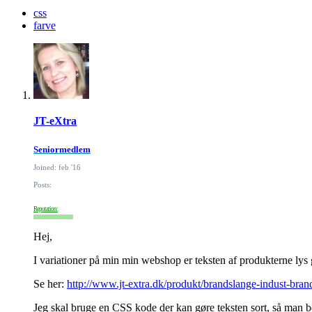
css
farve
JT-eXtra
Seniormedlem
Joined: feb '16
Posts:
Reputation:
Hej,
I variationer på min min webshop er teksten af produkterne lys g
Se her:
http://www.jt-extra.dk/produkt/brandslange-indust-bran
Jeg skal bruge en CSS kode der kan gøre teksten sort, så man 