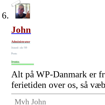
John
Administrator
Joined: okt '09
Posts:
Reputation:
Alt på WP-Danmark er fri
ferietiden over os, så væ
Mvh John