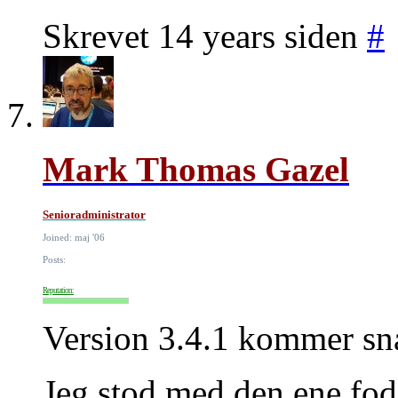
Skrevet 14 years siden
#
Mark Thomas Gazel
Senioradministrator
Joined: maj '06
Posts:
Reputation:
Version 3.4.1 kommer sna
Jeg stod med den ene fod