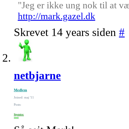
"Jeg er ikke ung nok til at v
http://mark.gazel.dk
Skrevet 14 years siden
#
netbjarne
Medlem
Joined: maj '11
Posts:
Reputation: