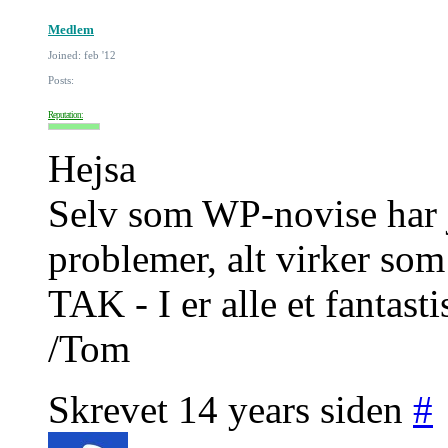
Medlem
Joined: feb '12
Posts:
Reputation:
Hejsa
Selv som WP-novise har j
problemer, alt virker som 
TAK - I er alle et fantast
/Tom
Skrevet 14 years siden
#