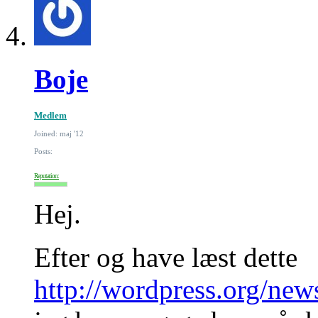
Boje
Medlem
Joined: maj '12
Posts:
Reputation:
Hej.
Efter og have læst dette
http://wordpress.org/new