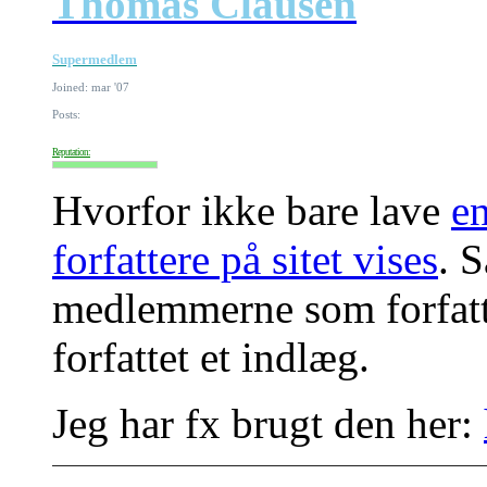
Thomas Clausen
Supermedlem
Joined: mar '07
Posts:
Reputation:
Hvorfor ikke bare lave
en
forfattere på sitet vises
. 
medlemmerne som forfatte
forfattet et indlæg.
Jeg har fx brugt den her: