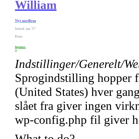
William
Nyt medlem
Joined: jan '17
Posts:
Reputation:
Indstillinger/Generelt/We
Sprogindstilling hopper f
(United States) hver gan
slået fra giver ingen vir
wp-config.php fil giver h
What to do?