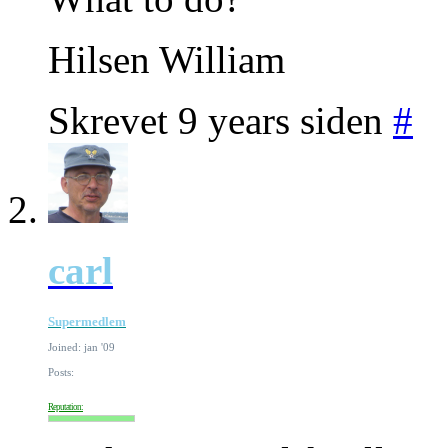
Hilsen William
Skrevet 9 years siden
#
carl
Supermedlem
Joined: jan '09
Posts:
Reputation: