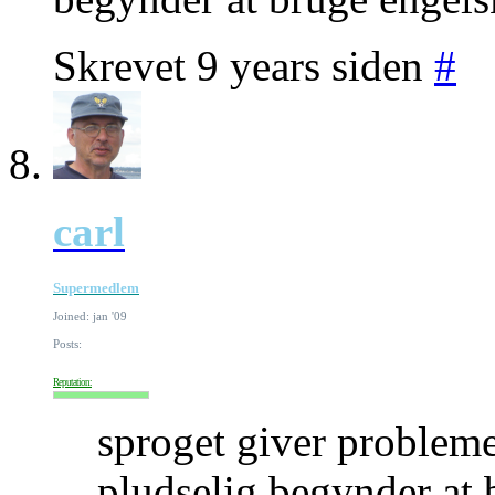
Skrevet 9 years siden
#
carl
Supermedlem
Joined: jan '09
Posts:
Reputation:
sproget giver problem
pludselig begynder at 