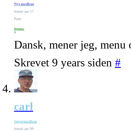
Nyt medlem
Joined: jan '17
Posts:
Reputation:
Dansk, mener jeg, menu o
Skrevet 9 years siden
#
carl
Supermedlem
Joined: jan '09