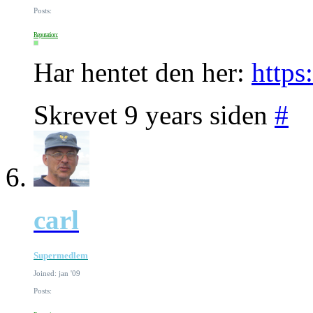
Posts:
Reputation:
Har hentet den her:
https
Skrevet 9 years siden
#
carl
Supermedlem
Joined: jan '09
Posts: