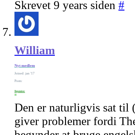
Skrevet 9 years siden
#
William
Nyt medlem
Joined: jan '17
Posts:
Reputation:
Den er naturligvis sat t
giver problemer fordi Th
begynder at bruge engels