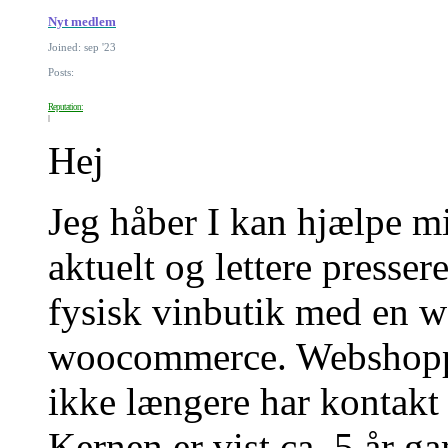
Nyt medlem
Joined: sep '23
Posts:
Reputation:
Hej
Jeg håber I kan hjælpe m
aktuelt og lettere presse
fysisk vinbutik med en 
woocommerce. Webshoppen
ikke længere har kontakt
Kernen er vist ca. 5 år g