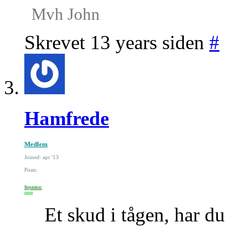
Mvh John
Skrevet 13 years siden
#
Hamfrede
Medlem
Joined: apr '13
Posts:
Reputation:
Et skud i tågen, har du