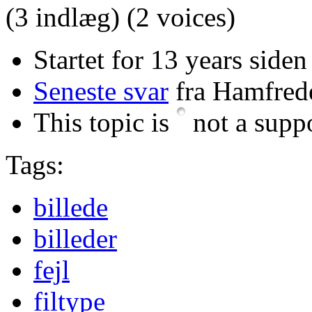
(3 indlæg)
(2 voices)
Startet for 13 years side
Seneste svar
fra Hamfred
This topic is
not a suppo
Tags:
billede
billeder
fejl
filtype