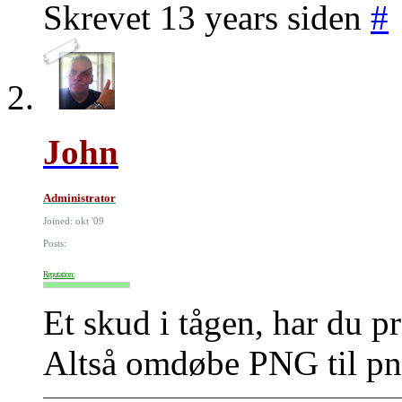
Skrevet 13 years siden
#
John
Administrator
Joined: okt '09
Posts:
Reputation:
Et skud i tågen, har du p
Altså omdøbe PNG til pn