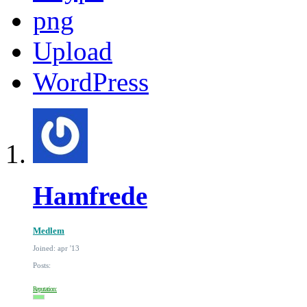
png
Upload
WordPress
Hamfrede
Medlem
Joined: apr '13
Posts:
Reputation: