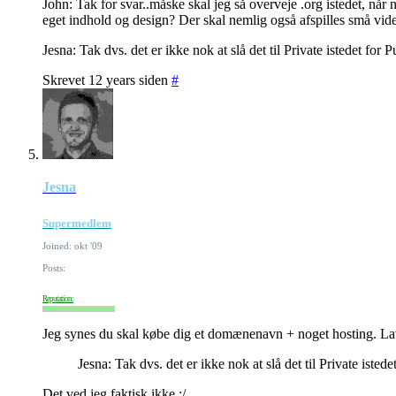
John: Tak for svar..måske skal jeg så overveje .org istedet, når 
eget indhold og design? Der skal nemlig også afspilles små vide
Jesna: Tak dvs. det er ikke nok at slå det til Private istedet for P
Skrevet 12 years siden
#
Jesna
Supermedlem
Joined: okt '09
Posts:
Reputation:
Jeg synes du skal købe dig et domænenavn + noget hosting. La
Jesna: Tak dvs. det er ikke nok at slå det til Private istede
Det ved jeg faktisk ikke :/