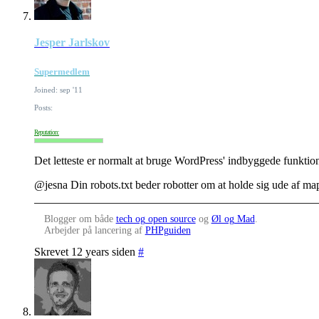
Jesper Jarlskov
Supermedlem
Joined: sep '11
Posts:
Reputation:
Det letteste er normalt at bruge WordPress' indbyggede funktio
@jesna Din robots.txt beder robotter om at holde sig ude af m
Blogger om både
tech og open source
og
Øl og Mad
.
Arbejder på lancering af
PHPguiden
Skrevet 12 years siden
#