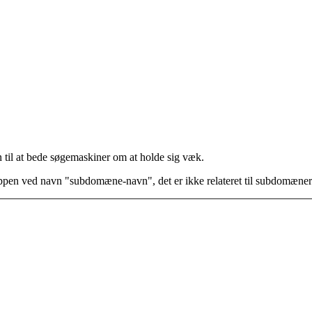
n til at bede søgemaskiner om at holde sig væk.
appen ved navn "subdomæne-navn", det er ikke relateret til subdomæner