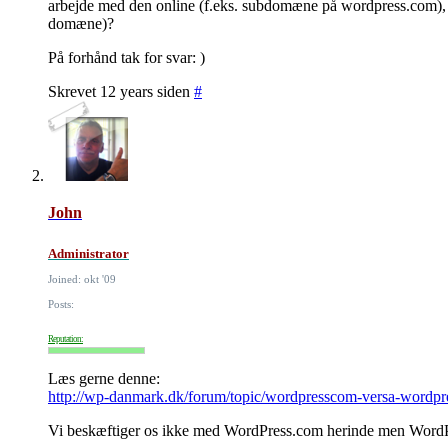
arbejde med den online (f.eks. subdomæne på wordpress.com), hen
domæne)?
På forhånd tak for svar: )
Skrevet 12 years siden
#
John
Administrator
Joined: okt '09
Posts:
Reputation:
Læs gerne denne:
http://wp-danmark.dk/forum/topic/wordpresscom-versa-wordpr
Vi beskæftiger os ikke med WordPress.com herinde men WordPre