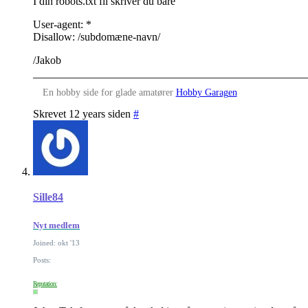
I din robots.txt fil skriver du bare
User-agent: *
Disallow: /subdomæne-navn/
/Jakob
En hobby side for glade amatører
Hobby Garagen
Skrevet 12 years siden
#
Sille84
Nyt medlem
Joined: okt '13
Posts:
Reputation: