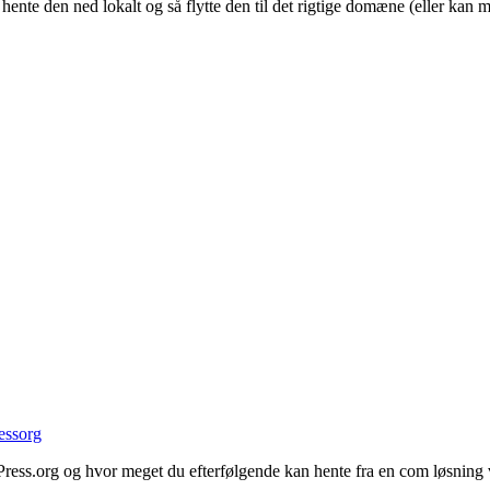
te den ned lokalt og så flytte den til det rigtige domæne (eller kan man
essorg
ss.org og hvor meget du efterfølgende kan hente fra en com løsning v