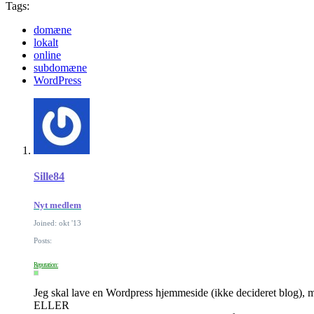
Tags:
domæne
lokalt
online
subdomæne
WordPress
Sille84
Nyt medlem
Joined: okt '13
Posts:
Reputation:
Jeg skal lave en Wordpress hjemmeside (ikke decideret blog), men
ELLER