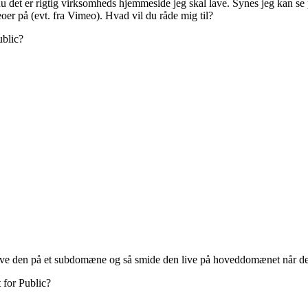
nu det er rigtig virksomheds hjemmeside jeg skal lave. Synes jeg kan se p
oer på (evt. fra Vimeo). Hvad vil du råde mig til?
ublic?
ve den på et subdomæne og så smide den live på hoveddomænet når den
t for Public?