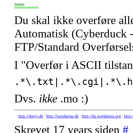
Reputation:
Du skal ikke overføre all
Automatisk (Cyberduck --
FTP/Standard Overførsels
I "Overfør i ASCII tilsta
.*\.txt|.*\.cgi|.*\.h
Dvs.
ikke
.mo :)
http://shevy.dk
|
http://wordpress.dk
|
http://da.wordpress.org
|
http:
Skrevet 17 years siden
#