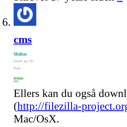
cms
Medlem
Joined: apr '10
Posts:
Reputation:
Ellers kan du også downlo
(
http://filezilla-project
Mac/OsX.