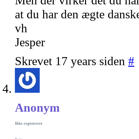
Men der virker det du ha
at du har den ægte dansk
vh
Jesper
Skrevet 17 years siden
#
Anonym
Ikke registreret
Posts: