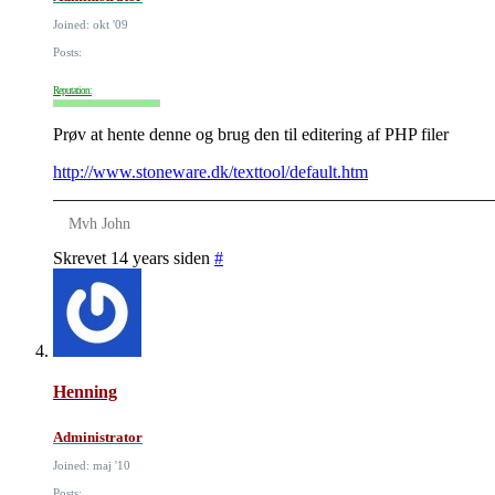
Joined: okt '09
Posts:
Reputation:
Prøv at hente denne og brug den til editering af PHP filer
http://www.stoneware.dk/texttool/default.htm
Mvh John
Skrevet 14 years siden
#
Henning
Administrator
Joined: maj '10
Posts: