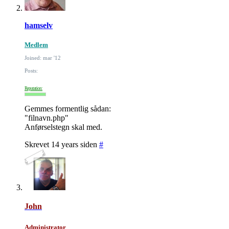
hamselv
Medlem
Joined: mar '12
Posts:
Reputation:
Gemmes formentlig sådan:
"filnavn.php"
Anførselstegn skal med.
Skrevet 14 years siden
#
John
Administrator