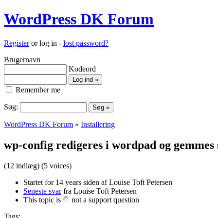
WordPress DK Forum
Register
or log in -
lost password?
Brugernavn
Kodeord
Remember me
Søg:
WordPress DK Forum
»
Installering
wp-config redigeres i wordpad og gemmes
(12 indlæg)
(5 voices)
Startet for 14 years siden af Louise Toft Petersen
Seneste svar
fra Louise Toft Petersen
This topic is
not a support question
Tags: