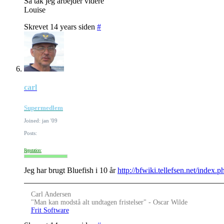
Så tak jeg arbejder videre
Louise
Skrevet 14 years siden
#
carl
Supermedlem
Joined: jan '09
Posts:
Reputation:
Jeg har brugt Bluefish i 10 år
http://bfwiki.tellefsen.net/index.p
Carl Andersen
"Man kan modstå alt undtagen fristelser" - Oscar Wilde
Frit Software