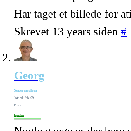
Har taget et billede for at
Skrevet 13 years siden
#
Georg
Supermedlem
Joined: feb '09
Posts:
Reputation:
Nogle gange er der bare 