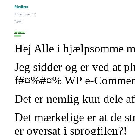
Medlem
Joined: nov '12
Posts:
Reputation:
Hej Alle i hjælpsomme 
Jeg sidder og er ved at pl
f#¤%#¤% WP e-Commerce 
Det er nemlig kun dele af
Det mærkelige er at de str
er oversat i sprogfilen?!