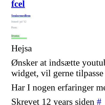
fcel
Seniormedlem
Joined: jul '12
Posts:
Reputation:
Hejsa
Ønsker at indsætte youtub
widget, vil gerne tilpasse
Har I nogen erfaringer me
Skrevet 12 years siden
#