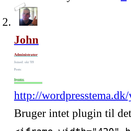
John
Administrator
Joined: okt '09
Posts:
Reputation:
http://wordpresstema.dk/
Bruger intet plugin til det