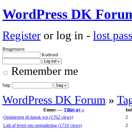
WordPress DK Foru
Register
or log in -
lost pa
Brugernavn
Kodeord
Remember me
Søg:
WordPress DK Forum
»
Ta
Emne: —
Tilføj ny »
In
Opdatering til dansk wp
(1762 views)
2
Lidt af hvert om opgradering
(1710 views)
2