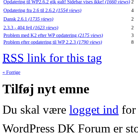
Opdatering til WP2.6.2 gik galt! Sidebar vises ikke!
(1660 views)
2
Opdatering fra 2.6 til 2.6.2
(1554 views)
4
Dansk 2.6.1
(1735 views)
2
2.3.3 - 404 fejl
(1623 views)
2
Problem med K2 efter WP opdatering
(2175 views)
3
Problem efter opdatering til WP 2.2.3
(1790 views)
8
RSS
link for this tag
« Forrige
Tilføj nyt emne
Du skal være
logget ind
for 
WordPress DK Forum er stol