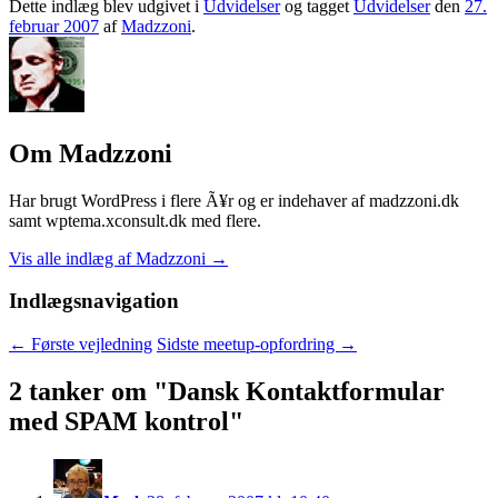
Dette indlæg blev udgivet i
Udvidelser
og tagget
Udvidelser
den
27.
februar 2007
af
Madzzoni
.
Om Madzzoni
Har brugt WordPress i flere Ã¥r og er indehaver af madzzoni.dk
samt wptema.xconsult.dk med flere.
Vis alle indlæg af Madzzoni
→
Indlægsnavigation
←
Første vejledning
Sidste meetup-opfordring
→
2 tanker om "
Dansk Kontaktformular
med SPAM kontrol
"