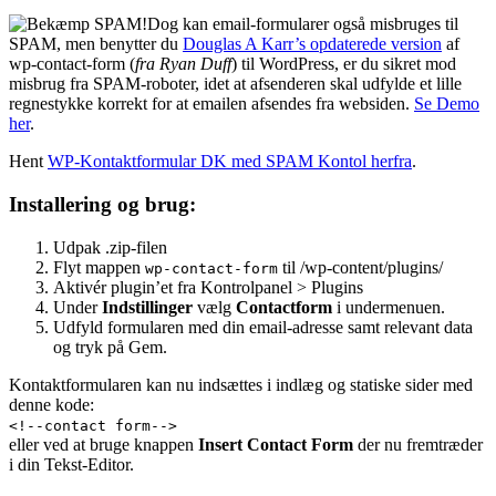
Dog kan email-formularer også misbruges til
SPAM, men benytter du
Douglas A Karr’s opdaterede version
af
wp-contact-form (
fra Ryan Duff
) til WordPress, er du sikret mod
misbrug fra SPAM-roboter, idet at afsenderen skal udfylde et lille
regnestykke korrekt for at emailen afsendes fra websiden.
Se Demo
her
.
Hent
WP-Kontaktformular DK med SPAM Kontol herfra
.
Installering og brug:
Udpak .zip-filen
Flyt mappen
til /wp-content/plugins/
wp-contact-form
Aktivér plugin’et fra Kontrolpanel > Plugins
Under
Indstillinger
vælg
Contactform
i undermenuen.
Udfyld formularen med din email-adresse samt relevant data
og tryk på Gem.
Kontaktformularen kan nu indsættes i indlæg og statiske sider med
denne kode:
<!--contact form-->
eller ved at bruge knappen
Insert Contact Form
der nu fremtræder
i din Tekst-Editor.