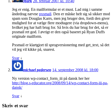
Mark
28. februar 2007 kl. 10:40
Jeg er enig. En mailformular er et must. Lad mig i samme
åndedrag nævne
pxsmail
. Den er måske helt sig så sikker mod
spam som Douglas Karrs, men jeg bruger den, fordi den giver
mulighed for at vælge flere modtagere (via dropdown-menu),
hvilket jeg har haft brug for. Så hvis du har brug for det, så er
pxsmail ret god. I øvrigt er den også baseret på Ryan Duffs
originale mailform.
Pxsmail er klartgjort til sprogversionering med get_text, så det
vil jeg vil kikke på, snarest.
Svar
↓
michael pedersen
14. september 2008 kl. 18:00
Ny version wp-contact_form_iii på dansk her her
http://blog.s-educator.org/2008/09/14/wp-contact-form-iii-pa-
dansk/
Svar
↓
Skriv et svar