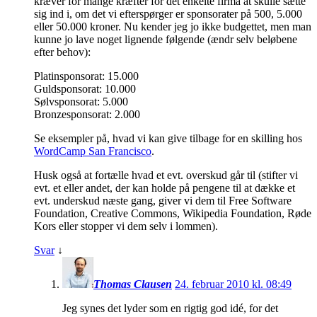
kræver for mange kræfter for det enkelte firma at skulle sætte
sig ind i, om det vi efterspørger er sponsorater på 500, 5.000
eller 50.000 kroner. Nu kender jeg jo ikke budgettet, men man
kunne jo lave noget lignende følgende (ændr selv beløbene
efter behov):
Platinsponsorat: 15.000
Guldsponsorat: 10.000
Sølvsponsorat: 5.000
Bronzesponsorat: 2.000
Se eksempler på, hvad vi kan give tilbage for en skilling hos
WordCamp San Francisco
.
Husk også at fortælle hvad et evt. overskud går til (stifter vi
evt. et eller andet, der kan holde på pengene til at dække et
evt. underskud næste gang, giver vi dem til Free Software
Foundation, Creative Commons, Wikipedia Foundation, Røde
Kors eller stopper vi dem selv i lommen).
Svar
↓
Thomas Clausen
24. februar 2010 kl. 08:49
Jeg synes det lyder som en rigtig god idé, for det