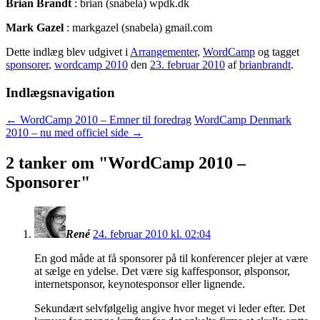
Brian Brandt
: brian (snabela) wpdk.dk
Mark Gazel
: markgazel (snabela) gmail.com
Dette indlæg blev udgivet i
Arrangementer
,
WordCamp
og tagget
sponsorer
,
wordcamp 2010
den
23. februar 2010
af
brianbrandt
.
Indlægsnavigation
←
WordCamp 2010 – Emner til foredrag
WordCamp Denmark
2010 – nu med officiel side
→
2 tanker om "
WordCamp 2010 –
Sponsorer
"
René
24. februar 2010 kl. 02:04
En god måde at få sponsorer på til konferencer plejer at være
at sælge en ydelse. Det være sig kaffesponsor, ølsponsor,
internetsponsor, keynotesponsor eller lignende.
Sekundært selvfølgelig angive hvor meget vi leder efter. Det