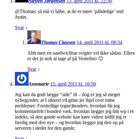
Steffen Jørgensen
13. april 2011 kl. 22:30
@Thomas: så må vi håbe, at de er mere ‘pålidelige’ end
Justin.
Svar
↓
Thomas Clausen
14. april 2011 kl. 08:34
Ahh men en sandwichbar svigter vel ikke sådan. Ellers
er der jo nok at tage af på Vesterbro 🙂
Svar
↓
Annmarie
15. april 2011 kl. 16:50
Jeg kan da godt lægge “side” til – dog er jeg så meget
nybegynder, at I sikkert vil grine jer ihjel over mine
problemer: Forskellige (egne)headers, hvordan får jeg
kommentarfelt i bunden væk, hvordan lægger jeg mit wp i et
indeks, så den gamle website kan køre videre indtil jeg er
færdig med den nye – og hvordan lægger jeg den op på
serveren i stedet for den gamle.
Svar
↓