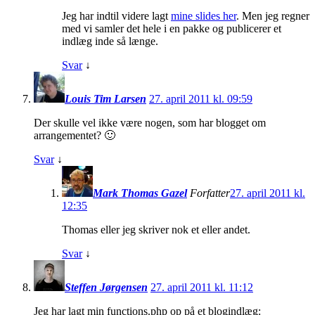
Jeg har indtil videre lagt
mine slides her
. Men jeg regner
med vi samler det hele i en pakke og publicerer et
indlæg inde så længe.
Svar
↓
Louis Tim Larsen
27. april 2011 kl. 09:59
Der skulle vel ikke være nogen, som har blogget om
arrangementet? 🙂
Svar
↓
Mark Thomas Gazel
Forfatter
27. april 2011 kl.
12:35
Thomas eller jeg skriver nok et eller andet.
Svar
↓
Steffen Jørgensen
27. april 2011 kl. 11:12
Jeg har lagt min functions.php op på et blogindlæg: