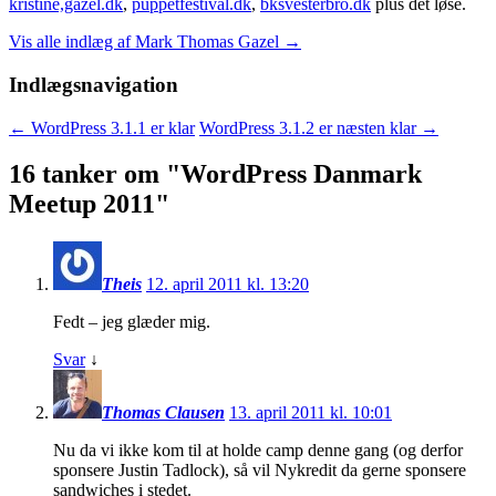
kristine,gazel.dk
,
puppetfestival.dk
,
bksvesterbro.dk
plus det løse.
Vis alle indlæg af Mark Thomas Gazel
→
Indlægsnavigation
←
WordPress 3.1.1 er klar
WordPress 3.1.2 er næsten klar
→
16 tanker om "
WordPress Danmark
Meetup 2011
"
Theis
12. april 2011 kl. 13:20
Fedt – jeg glæder mig.
Svar
↓
Thomas Clausen
13. april 2011 kl. 10:01
Nu da vi ikke kom til at holde camp denne gang (og derfor
sponsere Justin Tadlock), så vil Nykredit da gerne sponsere
sandwiches i stedet.