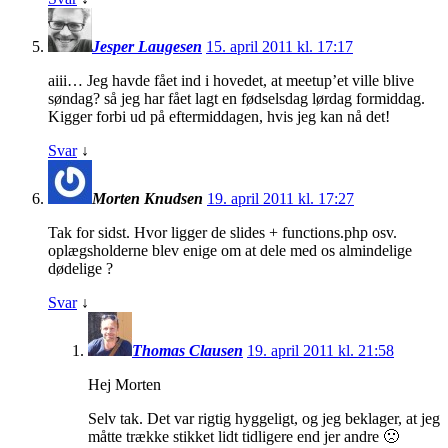
Jesper Laugesen
15. april 2011 kl. 17:17
aiii… Jeg havde fået ind i hovedet, at meetup’et ville blive
søndag? så jeg har fået lagt en fødselsdag lørdag formiddag.
Kigger forbi ud på eftermiddagen, hvis jeg kan nå det!
Svar
↓
Morten Knudsen
19. april 2011 kl. 17:27
Tak for sidst. Hvor ligger de slides + functions.php osv.
oplægsholderne blev enige om at dele med os almindelige
dødelige ?
Svar
↓
Thomas Clausen
19. april 2011 kl. 21:58
Hej Morten
Selv tak. Det var rigtig hyggeligt, og jeg beklager, at jeg
måtte trække stikket lidt tidligere end jer andre 🙁