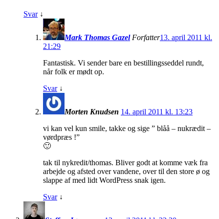
Svar
↓
Mark Thomas Gazel
Forfatter
13. april 2011 kl.
21:29
Fantastisk. Vi sender bare en bestillingsseddel rundt,
når folk er mødt op.
Svar
↓
Morten Knudsen
14. april 2011 kl. 13:23
vi kan vel kun smile, takke og sige ” blåå – nukrædit –
vørdpræs !”
🙂
tak til nykredit/thomas. Bliver godt at komme væk fra
arbejde og afsted over vandene, over til den store ø og
slappe af med lidt WordPress snak igen.
Svar
↓