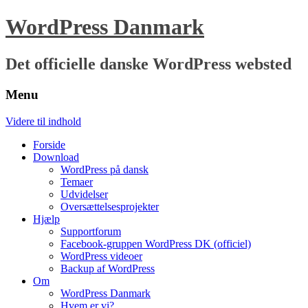
WordPress Danmark
Det officielle danske WordPress websted
Menu
Videre til indhold
Forside
Download
WordPress på dansk
Temaer
Udvidelser
Oversættelsesprojekter
Hjælp
Supportforum
Facebook-gruppen WordPress DK (officiel)
WordPress videoer
Backup af WordPress
Om
WordPress Danmark
Hvem er vi?