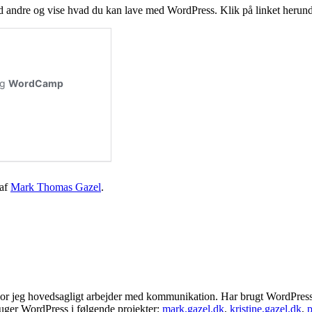
ed andre og vise hvad du kan lave med WordPress. Klik på linket herund
af
Mark Thomas Gazel
.
r jeg hovedsagligt arbejder med kommunikation. Har brugt WordPress sid
ger WordPress i følgende projekter:
mark.gazel.dk
,
kristine,gazel.dk
,
p