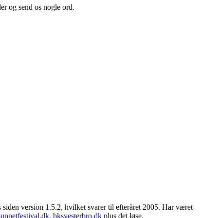
er og send os nogle ord.
en version 1.5.2, hvilket svarer til efteråret 2005. Har været
uppetfestival.dk
,
bksvesterbro.dk
plus det løse.