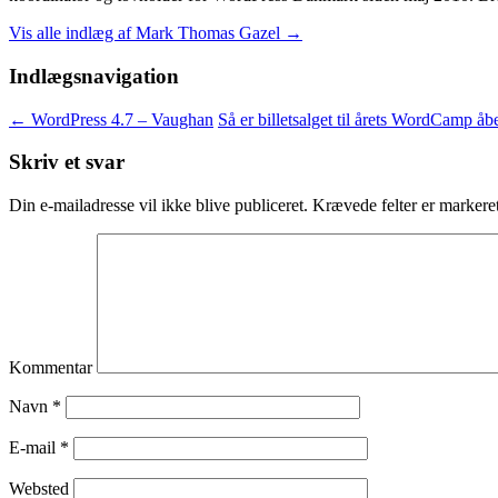
Vis alle indlæg af Mark Thomas Gazel
→
Indlægsnavigation
←
WordPress 4.7 – Vaughan
Så er billetsalget til årets WordCamp åb
Skriv et svar
Din e-mailadresse vil ikke blive publiceret.
Krævede felter er marker
Kommentar
Navn
*
E-mail
*
Websted