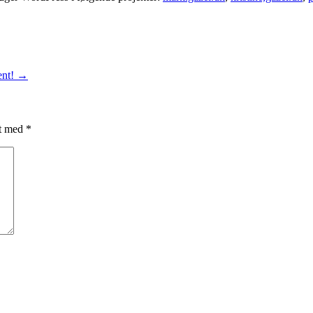
ent!
→
et med
*