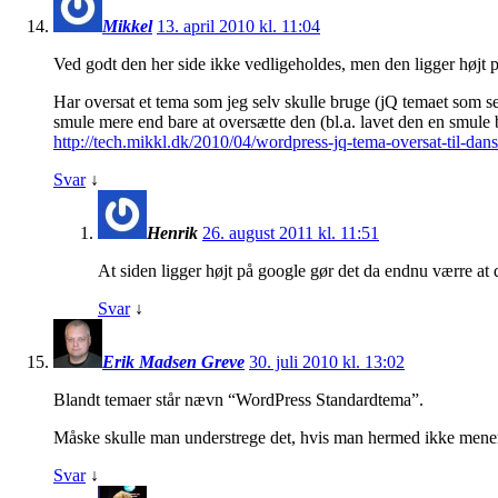
Mikkel
13. april 2010 kl. 11:04
Ved godt den her side ikke vedligeholdes, men den ligger højt 
Har oversat et tema som jeg selv skulle bruge (jQ temaet som s
smule mere end bare at oversætte den (bl.a. lavet den en smule
http://tech.mikkl.dk/2010/04/wordpress-jq-tema-oversat-til-dan
Svar
↓
Henrik
26. august 2011 kl. 11:51
At siden ligger højt på google gør det da endnu værre at de
Svar
↓
Erik Madsen Greve
30. juli 2010 kl. 13:02
Blandt temaer står nævn “WordPress Standardtema”.
Måske skulle man understrege det, hvis man hermed ikke mene
Svar
↓