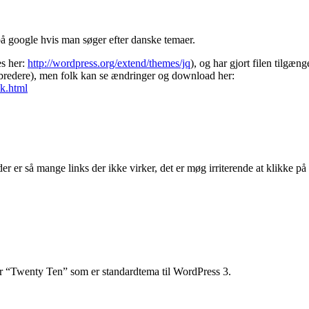
på google hvis man søger efter danske temaer.
es her:
http://wordpress.org/extend/themes/jq
), og har gjort filen tilgæng
 bredere), men folk kan se ændringer og download her:
sk.html
r er så mange links der ikke virker, det er møg irriterende at klikke på 
r “Twenty Ten” som er standardtema til WordPress 3.