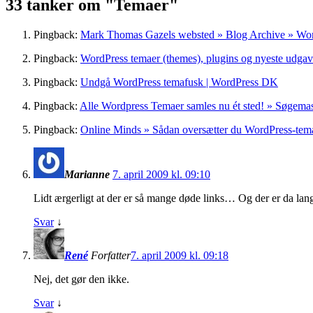
33 tanker om "
Temaer
"
Pingback:
Mark Thomas Gazels websted » Blog Archive » Wo
Pingback:
WordPress temaer (themes), plugins og nyeste udgav
Pingback:
Undgå WordPress temafusk | WordPress DK
Pingback:
Alle Wordpress Temaer samles nu ét sted! » Søgema
Pingback:
Online Minds » Sådan oversætter du WordPress-tem
Marianne
7. april 2009 kl. 09:10
Lidt ærgerligt at der er så mange døde links… Og der er da lang
Svar
↓
René
Forfatter
7. april 2009 kl. 09:18
Nej, det gør den ikke.
Svar
↓