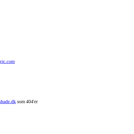
vic.com
eshade.dk
som 404'er