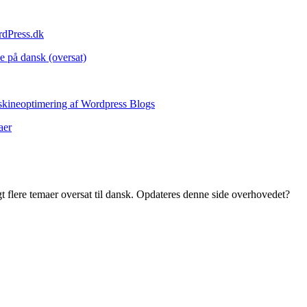
rdPress.dk
e på dansk (oversat)
skineoptimering af Wordpress Blogs
aer
t flere temaer oversat til dansk. Opdateres denne side overhovedet?