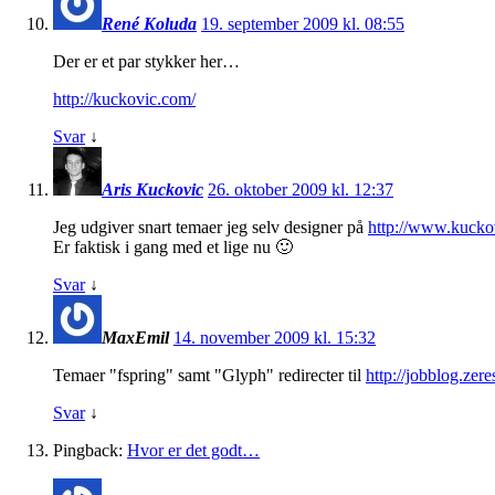
René Koluda
19. september 2009 kl. 08:55
Der er et par stykker her…
http://kuckovic.com/
Svar
↓
Aris Kuckovic
26. oktober 2009 kl. 12:37
Jeg udgiver snart temaer jeg selv designer på
http://www.kucko
Er faktisk i gang med et lige nu 🙂
Svar
↓
MaxEmil
14. november 2009 kl. 15:32
Temaer "fspring" samt "Glyph" redirecter til
http://jobblog.zer
Svar
↓
Pingback:
Hvor er det godt…