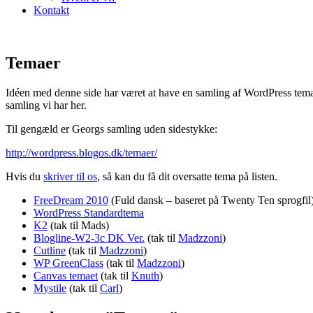
Kontakt
Temaer
Idéen med denne side har været at have en samling af WordPress temae
samling vi har her.
Til gengæld er Georgs samling uden sidestykke:
http://wordpress.blogos.dk/temaer/
Hvis du
skriver til os
, så kan du få dit oversatte tema på listen.
FreeDream 2010
(Fuld dansk – baseret på Twenty Ten sprogfil
WordPress Standardtema
K2
(tak til Mads)
Blogline-W2-3c DK Ver.
(tak til
Madzzoni
)
Cutline
(tak til
Madzzoni
)
WP GreenClass
(tak til
Madzzoni
)
Canvas temaet
(tak til
Knuth
)
Mystile
(tak til
Carl
)