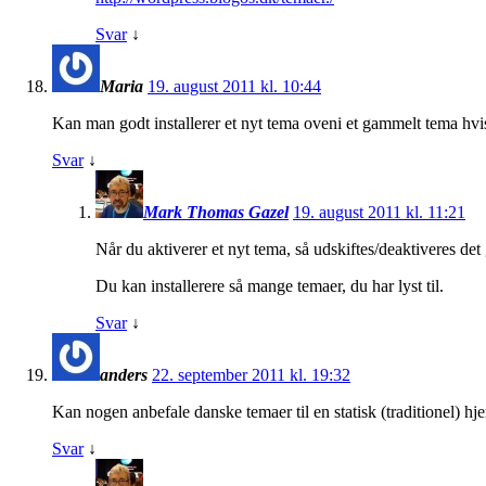
Svar
↓
Maria
19. august 2011 kl. 10:44
Kan man godt installerer et nyt tema oveni et gammelt tema hvis m
Svar
↓
Mark Thomas Gazel
19. august 2011 kl. 11:21
Når du aktiverer et nyt tema, så udskiftes/deaktiveres det g
Du kan installerere så mange temaer, du har lyst til.
Svar
↓
anders
22. september 2011 kl. 19:32
Kan nogen anbefale danske temaer til en statisk (traditionel) h
Svar
↓