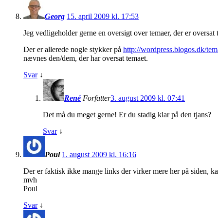
Georg
15. april 2009 kl. 17:53
Jeg vedligeholder gerne en oversigt over temaer, der er oversat t
Der er allerede nogle stykker på
http://wordpress.blogos.dk/tem
nævnes den/dem, der har oversat temaet.
Svar
↓
René
Forfatter
3. august 2009 kl. 07:41
Det må du meget gerne! Er du stadig klar på den tjans?
Svar
↓
Poul
1. august 2009 kl. 16:16
Der er faktisk ikke mange links der virker mere her på siden, 
mvh
Poul
Svar
↓