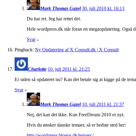
Mark Thomas Gazel
30. juli 2010 kl. 16:13
Du har ret. Jeg har rettet det.
Hele wordpress.dk står foran en megaopdatering. Også de
Svar
↓
Pingback:
Ny Opdatering af X Consult.dk | X Consult
Charlotte
10. juli 2011 kl. 21:25
Er siden så opdateret nu? Kan det betale sig at kigge på de tema
Svar
↓
Mark Thomas Gazel
10. juli 2011 kl. 21:37
Nej, det kan det ikke. Kun FreeDream 2010 er nyt.
Hvis du ønsker danske temaer, så er bedste sted her:
http://wordpress.blogos.dk/temaer./