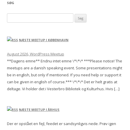
SØG
Søg efter:
NÆSTE MEETUP I KØBENHAVN
August 2026, WordPress Meetup
**Dagens emne** Endnu intet emne \*\*\* ***Please notice! The
meetups are a danish speaking event. Some presentations might
be in english, but only if mentioned. If you need help or support it
can be given in english of course.*** \*\*\* Det er helt gratis at
deltage. Vi holder det i Vesterbro Bibliotek og Kulturhus. Hvis […]
NÆSTE MEETUP I ÅRHUS
Der er opstået en fejl, feedet er sandsynligvis nede. Prøv igen