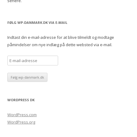
senere.
FØLG WP-DANMARK.DK VIA E-MAIL
Indtast din e-mail-adresse for at blive tilmeldt og modtage
påmindelser om nye indlæg på dette websted via e-mail.
E
-
m
a
i
l
WORDPRESS DK
-
a
WordPress.com
d
WordPress.org
r
e