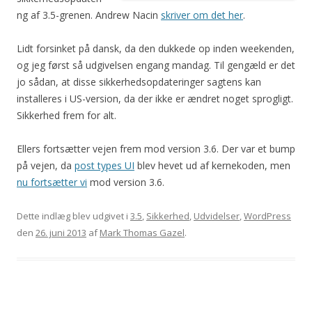
ng af 3.5-grenen. Andrew Nacin
skriver om det her
.
Lidt forsinket på dansk, da den dukkede op inden weekenden,
og jeg først så udgivelsen engang mandag. Til gengæld er det
jo sådan, at disse sikkerhedsopdateringer sagtens kan
installeres i US-version, da der ikke er ændret noget sprogligt.
Sikkerhed frem for alt.
Ellers fortsætter vejen frem mod version 3.6. Der var et bump
på vejen, da
post types UI
blev hevet ud af kernekoden, men
nu fortsætter vi
mod version 3.6.
Dette indlæg blev udgivet i
3.5
,
Sikkerhed
,
Udvidelser
,
WordPress
den
26. juni 2013
af
Mark Thomas Gazel
.