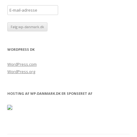
E
-
m
a
i
l
WORDPRESS DK
-
a
WordPress.com
d
WordPress.org
r
e
s
HOSTING AF WP-DANMARK.DK ER SPONSERET AF
s
e