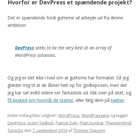
Hvorfor er DevPress et spændende projekt?
Det er spændende fordi gutterne vil arbejde ud fra denne
ambition:
DevPress
seeks to be the very best at an array of
WordPress solutions.
Og jeg er slet ikke i tvivl om at gutterne har formatet. Så jeg
glæder mig til at de åbner helt op for godteposen, men det
jeg har set indtil videre ser fantastisk ud. Klik over på sitet, og
få besked om hvornår de starter
, eller følg dem på
twitter
.
Dette indlæg blev udgivet i
WordPress
,
WordPressere
og tagget
DevPress
,
Justin Tadlock
,
Patrick Daly
,
Ptah Dunbar
,
ThemeHybrid
,
Tung Do
den
7. september 2010
af
Thomas Clausen
.