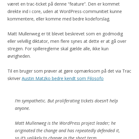
været en trac-ticket på denne “feature”. Den er kommet
direkte ind i core, uden at WordPress-communitiet kunne
kommentere, eller komme med bedre kodeforslag.
Matt Mullenweg er tit blevet beskrevet som en godmodig
eller velvillig diktator, men flere synes at dette er at gå over
stregen. For spillereglerne skal gælde alle, ikke kun
øvrigheden.
Til en bruger som prøver at gøre opmærksom på det via Trac
skriver
Austin Matzko bedre kendt som Filosofo
I’m sympathetic. But proliferating tickets doesn’t help
anyone.
Matt Mullenweg is the WordPress project leader; he
originated the change and has repeatedly defended it,
so it’s unlikely to change in the short term.