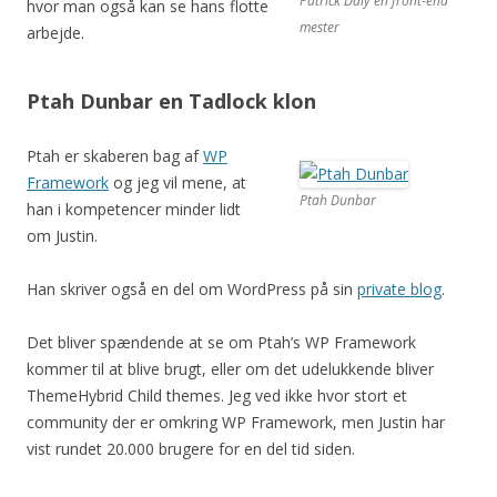
Patrick Daly en front-end
hvor man også kan se hans flotte
mester
arbejde.
Ptah Dunbar en Tadlock klon
Ptah er skaberen bag af
WP
Framework
og jeg vil mene, at
Ptah Dunbar
han i kompetencer minder lidt
om Justin.
Han skriver også en del om WordPress på sin
private blog
.
Det bliver spændende at se om Ptah’s WP Framework
kommer til at blive brugt, eller om det udelukkende bliver
ThemeHybrid Child themes. Jeg ved ikke hvor stort et
community der er omkring WP Framework, men Justin har
vist rundet 20.000 brugere for en del tid siden.