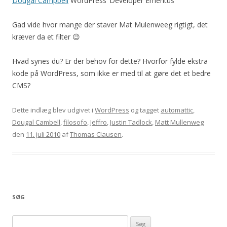
Dougal Campbell
WordPress ‘Developer Emeritus’
Gad vide hvor mange der staver Mat Mulenweeg rigtigt, det
kræver da et filter 😉
Hvad synes du? Er der behov for dette? Hvorfor fylde ekstra
kode på WordPress, som ikke er med til at gøre det et bedre
CMS?
Dette indlæg blev udgivet i
WordPress
og tagget
automattic
,
Dougal Cambell
,
filosofo
,
Jeffro
,
Justin Tadlock
,
Matt Mullenweg
den
11. juli 2010
af
Thomas Clausen
.
SØG
Søg efter: