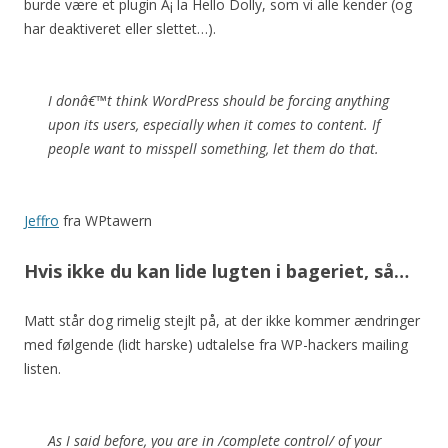
burde være et plugin Ã¡ la Hello Dolly, som vi alle kender (og
har deaktiveret eller slettet…).
I donâ€™t think WordPress should be forcing anything
upon its users, especially when it comes to content. If
people want to misspell something, let them do that.
Jeffro
fra WPtawern
Hvis ikke du kan lide lugten i bageriet, så…
Matt står dog rimelig stejlt på, at der ikke kommer ændringer
med følgende (lidt harske) udtalelse fra WP-hackers mailing
listen.
As I said before, you are in /complete control/ of your