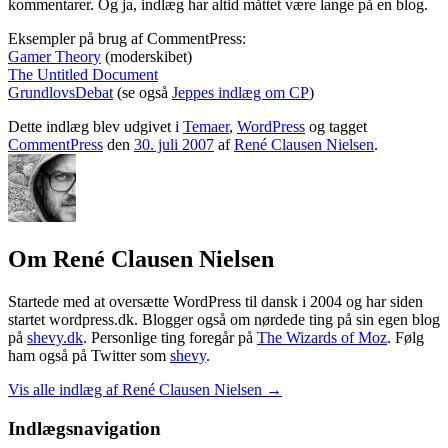
kommentarer. Og ja, indlæg har altid måttet være lange på en blog.
Eksempler på brug af CommentPress:
Gamer Theory
(moderskibet)
The Untitled Document
GrundlovsDebat
(se også
Jeppes indlæg om CP
)
Dette indlæg blev udgivet i
Temaer
,
WordPress
og tagget
CommentPress
den
30. juli 2007
af
René Clausen Nielsen
.
Om René Clausen Nielsen
Startede med at oversætte WordPress til dansk i 2004 og har siden
startet wordpress.dk. Blogger også om nørdede ting på sin egen blog
på
shevy.dk
. Personlige ting foregår på
The Wizards of Moz
. Følg
ham også på Twitter som
shevy
.
Vis alle indlæg af René Clausen Nielsen
→
Indlægsnavigation