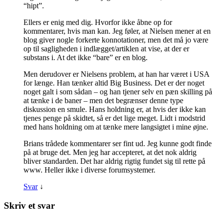
“hipt”.
Ellers er enig med dig. Hvorfor ikke åbne op for
kommentarer, hvis man kan. Jeg føler, at Nielsen mener at en
blog giver nogle forkerte konnotationer, men det må jo være
op til sagligheden i indlægget/artiklen at vise, at der er
substans i. At det ikke “bare” er en blog.
Men derudover er Nielsens problem, at han har været i USA
for længe. Han tænker altid Big Business. Det er der noget
noget galt i som sådan – og han tjener selv en pæn skilling på
at tænke i de baner – men det begrænser denne type
diskussion en smule. Hans holdning er, at hvis der ikke kan
tjenes penge på skidtet, så er det lige meget. Lidt i modstrid
med hans holdning om at tænke mere langsigtet i mine øjne.
Brians trådede kommentarer ser fint ud. Jeg kunne godt finde
på at bruge det. Men jeg har accepteret, at det nok aldrig
bliver standarden. Det har aldrig rigtig fundet sig til rette på
www. Heller ikke i diverse forumsystemer.
Svar
↓
Skriv et svar