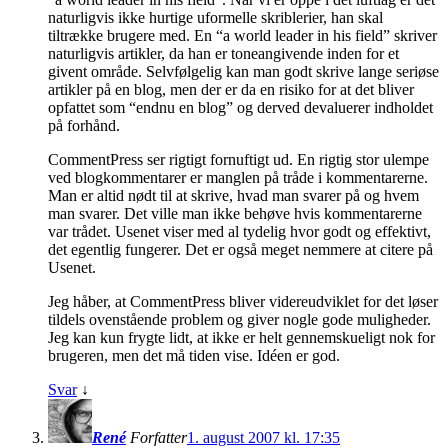
naturligvis ikke hurtige uformelle skriblerier, han skal
tiltrække brugere med. En “a world leader in his field” skriver
naturligvis artikler, da han er toneangivende inden for et
givent område. Selvfølgelig kan man godt skrive lange seriøse
artikler på en blog, men der er da en risiko for at det bliver
opfattet som “endnu en blog” og derved devaluerer indholdet
på forhånd.
CommentPress ser rigtigt fornuftigt ud. En rigtig stor ulempe
ved blogkommentarer er manglen på tråde i kommentarerne.
Man er altid nødt til at skrive, hvad man svarer på og hvem
man svarer. Det ville man ikke behøve hvis kommentarerne
var trådet. Usenet viser med al tydelig hvor godt og effektivt,
det egentlig fungerer. Det er også meget nemmere at citere på
Usenet.
Jeg håber, at CommentPress bliver videreudviklet for det løser
tildels ovenstående problem og giver nogle gode muligheder.
Jeg kan kun frygte lidt, at ikke er helt gennemskueligt nok for
brugeren, men det må tiden vise. Idéen er god.
Svar
↓
René
Forfatter
1. august 2007 kl. 17:35