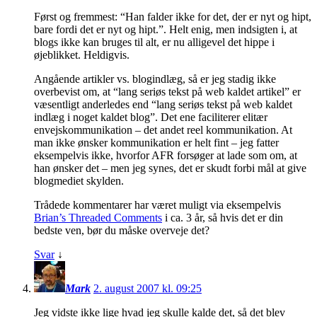
Først og fremmest: “Han falder ikke for det, der er nyt og hipt,
bare fordi det er nyt og hipt.”. Helt enig, men indsigten i, at
blogs ikke kan bruges til alt, er nu alligevel det hippe i
øjeblikket. Heldigvis.
Angående artikler vs. blogindlæg, så er jeg stadig ikke
overbevist om, at “lang seriøs tekst på web kaldet artikel” er
væsentligt anderledes end “lang seriøs tekst på web kaldet
indlæg i noget kaldet blog”. Det ene faciliterer elitær
envejskommunikation – det andet reel kommunikation. At
man ikke ønsker kommunikation er helt fint – jeg fatter
eksempelvis ikke, hvorfor AFR forsøger at lade som om, at
han ønsker det – men jeg synes, det er skudt forbi mål at give
blogmediet skylden.
Trådede kommentarer har været muligt via eksempelvis
Brian’s Threaded Comments
i ca. 3 år, så hvis det er din
bedste ven, bør du måske overveje det?
Svar
↓
Mark
2. august 2007 kl. 09:25
Jeg vidste ikke lige hvad jeg skulle kalde det, så det blev