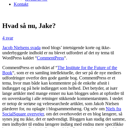
Kontakt
Hvad så nu, Jake?
4 svar
Jacob Nielsens svada
mod blogs’ intetsigende korte og ikke-
underbyggede indhold er nu blevet udfordret af det ny tema til
WordPress kaldet “
CommentPress
“.
CommentPress er udviklet af “
The Institute for the Future of the
Book
“, som er en samling intellektuelle, der ser på de nye mediers
udfordringer overfor den gode gamle bog. CommentPress er et
tema, hvor man både kan kommentere på de enkelte afsnit i
indlægget og på hele indlægget som helhed. Det betyder, at især
lange artikler med mange emner nu kan blogges uden at opfordre til
en uoverskuelig i alle retninger stikkende kommentarstrøm. I stedet
er netop de seriøse og velresearchede artikler, som Jakob Nielsen
plæderer for, nu oplagte i blogsammenhæng. Og selv om
Niels fra
SocialSquare overvejer
, om det overhovedet er en blog længere, så
synes jeg nu ikke, det er nødvendigt. Bloggen kan stadig det samme,
men indbyder til endnu længere indlæg med endnu mere specifikke