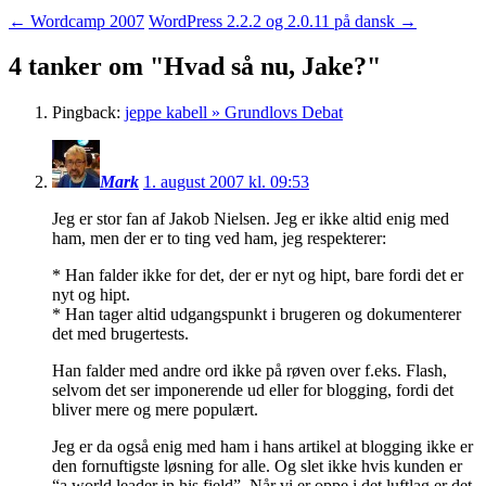
←
Wordcamp 2007
WordPress 2.2.2 og 2.0.11 på dansk
→
4 tanker om "
Hvad så nu, Jake?
"
Pingback:
jeppe kabell » Grundlovs Debat
Mark
1. august 2007 kl. 09:53
Jeg er stor fan af Jakob Nielsen. Jeg er ikke altid enig med
ham, men der er to ting ved ham, jeg respekterer:
* Han falder ikke for det, der er nyt og hipt, bare fordi det er
nyt og hipt.
* Han tager altid udgangspunkt i brugeren og dokumenterer
det med brugertests.
Han falder med andre ord ikke på røven over f.eks. Flash,
selvom det ser imponerende ud eller for blogging, fordi det
bliver mere og mere populært.
Jeg er da også enig med ham i hans artikel at blogging ikke er
den fornuftigste løsning for alle. Og slet ikke hvis kunden er
“a world leader in his field”. Når vi er oppe i det luftlag er det