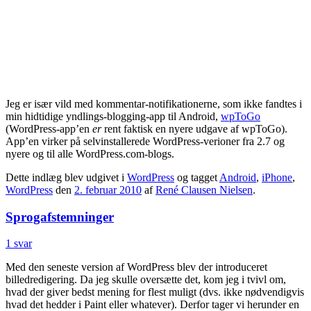
Jeg er især vild med kommentar-notifikationerne, som ikke fandtes i
min hidtidige yndlings-blogging-app til Android,
wpToGo
(WordPress-app’en
er
rent faktisk en nyere udgave af wpToGo).
App’en virker på selvinstallerede WordPress-verioner fra 2.7 og
nyere og til alle WordPress.com-blogs.
Dette indlæg blev udgivet i
WordPress
og tagget
Android
,
iPhone
,
WordPress
den
2. februar 2010
af
René Clausen Nielsen
.
Sprogafstemninger
1 svar
Med den seneste version af WordPress blev der introduceret
billedredigering. Da jeg skulle oversætte det, kom jeg i tvivl om,
hvad der giver bedst mening for flest muligt (dvs. ikke nødvendigvis
hvad det hedder i Paint eller whatever). Derfor tager vi herunder en