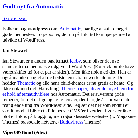
Godt nyt fra Automattic
Skriv et svar
Folkene bag wordpress.com,
Automattic
, har lige ansat to meget
gode mennesker. To personer, der nu på fuld tid kan hjælpe med at
udvikle til WordPress.
Ian Stewart
Ian Stewart er manden bag temaet
Kirby
, som bliver det nye
standardtema med næste udgave af WordPress (Kubrick burde have
været skiftet ud for et par år siden). Men ikke nok med det. Han er
også manden bag et af de bedste tema-frameworks derude. Det
hedder
Thematic
og alle hans child-themes er nu gratis at hente. Og
ikke nok med det. Hans blog,
Themeshaper, bliver det nye hjem for
et hold af temaudviklere
hos Automattic. Det er suverænt gode
nyheder, for det er lige nøjagtig temaer, der i nogle år har været den
manglende ting fra WordPress’ side. Jeg ser det her som endnu et
skridt imod at blive et af de bedste CMS’er i verden, hvor der ikke
blot er fokus på blogging, men også klassiske websites (fx Magazine
Themes) og sociale netværk (
BuddyPress
Themes).
Viper007Bond (Alex)