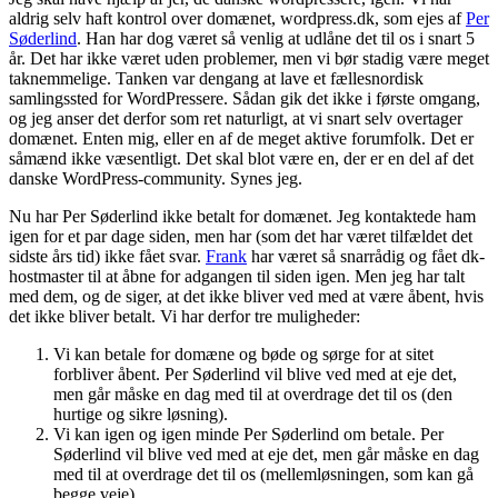
aldrig selv haft kontrol over domænet, wordpress.dk, som ejes af
Per
Søderlind
. Han har dog været så venlig at udlåne det til os i snart 5
år. Det har ikke været uden problemer, men vi bør stadig være meget
taknemmelige. Tanken var dengang at lave et fællesnordisk
samlingssted for WordPressere. Sådan gik det ikke i første omgang,
og jeg anser det derfor som ret naturligt, at vi snart selv overtager
domænet. Enten mig, eller en af de meget aktive forumfolk. Det er
såmænd ikke væsentligt. Det skal blot være en, der er en del af det
danske WordPress-community. Synes jeg.
Nu har Per Søderlind ikke betalt for domænet. Jeg kontaktede ham
igen for et par dage siden, men har (som det har været tilfældet det
sidste års tid) ikke fået svar.
Frank
har været så snarrådig og fået dk-
hostmaster til at åbne for adgangen til siden igen. Men jeg har talt
med dem, og de siger, at det ikke bliver ved med at være åbent, hvis
det ikke bliver betalt. Vi har derfor tre muligheder:
Vi kan betale for domæne og bøde og sørge for at sitet
forbliver åbent. Per Søderlind vil blive ved med at eje det,
men går måske en dag med til at overdrage det til os (den
hurtige og sikre løsning).
Vi kan igen og igen minde Per Søderlind om betale. Per
Søderlind vil blive ved med at eje det, men går måske en dag
med til at overdrage det til os (mellemløsningen, som kan gå
begge veje).