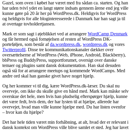
Gazel, som oven i købet har været med fra sådan ca. starten. Og han
har uden tvivl ydet en langt større indsats gennem årene end jeg ville
kunne gøre på 20 år her på WordPress.dk. Heldigvis for WordPress
og heldigvis for alle bloginteresserede i Danmark har han sagt ja til
at overtage tovholdertjansen.
Mark er som sagt i øjeblikket ved at arrangere
WordCamp Denmark
og får hermed også fornøjelsen af resten af WordPress DK-
porteføljen, som består af
da.wordpress.dk
,
wordpress.dk
og vores
Twitterprofil
. Disse tre kommunikationskanaler dækker over
oversættelserne af WordPress (Web, iPhone, Android, Blackberry),
bbPress og BuddyPress, supportforumet, oversigt over danske
temaer og plugins samt dansk dokumentation. Han skal desuden
også stå for at arrangere meetups og kommende WordCamps. Med
andre ord skal han ganske givet have noget hjælp.
Og her kommer vi til dig, kære WordPress.dk-læser. Du skal nu
overveje, om ikke du skulle give en hånd med. Mark kan måske selv
overskue det hele, men hvis han pludselig efterspørger hjælp, kunne
det være fedt, hvis dem, der har lysten til at hjælpe, allerede har
overvejet, hvad man ville kunne hjælpe med. Du har listen ovenfor
– hvor kan du hjælpe?
Det har hele tiden været min forhåbning, at alt, hvad der er relevant i
dansk kontekst om WordPress ville blive samlet et sted. Jeg har lavet