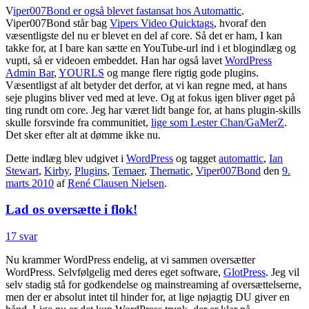
V
iper007Bond er også blevet fastansat hos Automattic
.
Viper007Bond står bag
Vipers Video Quicktags
, hvoraf den
væsentligste del nu er blevet en del af core. Så det er ham, I kan
takke for, at I bare kan sætte en YouTube-url ind i et blogindlæg og
vupti, så er videoen embeddet. Han har også lavet
WordPress
Admin Bar
,
YOURLS
og mange flere rigtig gode plugins.
Væsentligst af alt betyder det derfor, at vi kan regne med, at hans
seje plugins bliver ved med at leve. Og at fokus igen bliver øget på
ting rundt om core. Jeg har været lidt bange for, at hans plugin-skills
skulle forsvinde fra communitiet,
lige som Lester Chan/GaMerZ
.
Det sker efter alt at dømme ikke nu.
Dette indlæg blev udgivet i
WordPress
og tagget
automattic
,
Ian
Stewart
,
Kirby
,
Plugins
,
Temaer
,
Thematic
,
Viper007Bond
den
9.
marts 2010
af
René Clausen Nielsen
.
Lad os oversætte i flok!
17 svar
Nu krammer WordPress endelig, at vi sammen oversætter
WordPress. Selvfølgelig med deres eget software,
GlotPress
. Jeg vil
selv stadig stå for godkendelse og mainstreaming af oversættelserne,
men der er absolut intet til hinder for, at lige nøjagtig DU giver en