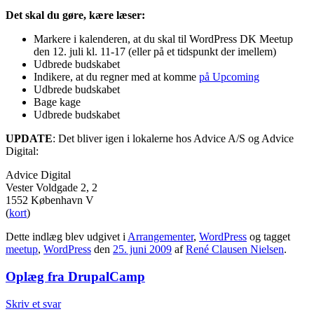
Det skal du gøre, kære læser:
Markere i kalenderen, at du skal til WordPress DK Meetup
den 12. juli kl. 11-17 (eller på et tidspunkt der imellem)
Udbrede budskabet
Indikere, at du regner med at komme
på Upcoming
Udbrede budskabet
Bage kage
Udbrede budskabet
UPDATE
: Det bliver igen i lokalerne hos Advice A/S og Advice
Digital:
Advice Digital
Vester Voldgade 2, 2
1552 København V
(
kort
)
Dette indlæg blev udgivet i
Arrangementer
,
WordPress
og tagget
meetup
,
WordPress
den
25. juni 2009
af
René Clausen Nielsen
.
Oplæg fra DrupalCamp
Skriv et svar