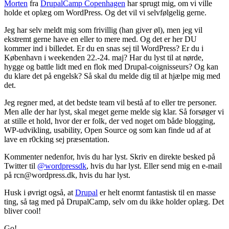
Morten
fra
DrupalCamp Copenhagen
har sprugt mig, om vi ville
holde et oplæg om WordPress. Og det vil vi selvfølgelig gerne.
Jeg har selv meldt mig som frivillig (han giver øl), men jeg vil
ekstremt gerne have en eller to mere med. Og det er her DU
kommer ind i billedet. Er du en snas sej til WordPress? Er du i
København i weekenden 22.-24. maj? Har du lyst til at nørde,
hygge og battle lidt med en flok med Drupal-coignisseurs? Og kan
du klare det på engelsk? Så skal du melde dig til at hjælpe mig med
det.
Jeg regner med, at det bedste team vil bestå af to eller tre personer.
Men alle der har lyst, skal meget gerne melde sig klar. Så forsøger vi
at stille et hold, hvor der er folk, der ved noget om både blogging,
WP-udvikling, usability, Open Source og som kan finde ud af at
lave en r0cking sej præsentation.
Kommenter nedenfor, hvis du har lyst. Skriv en direkte besked på
Twitter til
@wordpressdk
, hvis du har lyst. Eller send mig en e-mail
på rcn@wordpress.dk, hvis du har lyst.
Husk i øvrigt også, at
Drupal
er helt enormt fantastisk til en masse
ting, så tag med på DrupalCamp, selv om du ikke holder oplæg. Det
bliver cool!
Go!