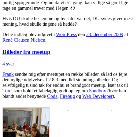
hurtig spørgerunde. Og nu da vi er i gang, kan vi lige så godt lige
tage en gammel traver med i legen 🙂
Hvis DU skulle bestemme og hvis det var det, DU synes giver mest
mening, hvad skulle tingene så hedde?
Dette indlæg blev udgivet i
WordPress
den
23. december 2009
af
René Clausen Nielsen
.
Billeder fra meetup
4 svar
Frank
sendte mig efter meetupet en række billeder, så lad os fejre
den nylige udgivelse af 2.8.3 med lidt stemningsbilleder. Og
selvfølgelig tusind tak for endnu et brandgodt meetup. Især tak til
Tore
, som holdt et fabelagtig godt oplæg om
Sandbox
(hvor han
blandt andet benyttede
Coda
,
Firebug
og
Web Developer
).