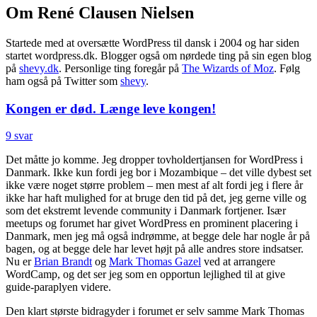
Om René Clausen Nielsen
Startede med at oversætte WordPress til dansk i 2004 og har siden
startet wordpress.dk. Blogger også om nørdede ting på sin egen blog
på
shevy.dk
. Personlige ting foregår på
The Wizards of Moz
. Følg
ham også på Twitter som
shevy
.
Kongen er død. Længe leve kongen!
9 svar
Det måtte jo komme. Jeg dropper tovholdertjansen for WordPress i
Danmark. Ikke kun fordi jeg bor i Mozambique – det ville dybest set
ikke være noget større problem – men mest af alt fordi jeg i flere år
ikke har haft mulighed for at bruge den tid på det, jeg gerne ville og
som det ekstremt levende community i Danmark fortjener. Især
meetups og forumet har givet WordPress en prominent placering i
Danmark, men jeg må også indrømme, at begge dele har nogle år på
bagen, og at begge dele har levet højt på alle andres store indsatser.
Nu er
Brian Brandt
og
Mark Thomas Gazel
ved at arrangere
WordCamp, og det ser jeg som en opportun lejlighed til at give
guide-paraplyen videre.
Den klart største bidragyder i forumet er selv samme Mark Thomas