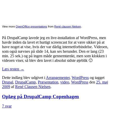
View more
OpenOffice presentations
from
René clausen Nielsen
.
På DrupalCamp lavede jeg en live-installation af WordPress, men
havde inden da lavet et hurtigt screencast for at være sikker på at
have noget at vise, hvis der var dårlig internetforbindelse. Videoen,
som også nævnes på slide 14, kan ses herunder. Den er lang (23
min. 25 sek.) og på ingen måde gennemtænkt, men som klokken i
videoen viser, så blev den lavet i absolut sidste øjeblik 🙂
Læs resten
→
Dette indlæg blev udgivet i
Arrangementer
,
WordPress
og tagget
Drupal
,
DrupalCamp
,
Præsentation
,
video
,
WordPress
den
25. maj
2009
af
René Clausen Nielsen
.
Oplæg på DrupalCamp Copenhagen
7 svar