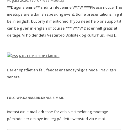
August 2026, WordPress Meetup
**Dagens emne** Endnu intet emne \*\*\* ***Please notice! The
meetups are a danish speaking event. Some presentations might
be in english, but only if mentioned. If you need help or support it
can be given in english of course.*** \*\*\* Det er helt gratis at
deltage. Vi holder det i Vesterbro Bibliotek og Kulturhus. Hvis […]
NÆSTE MEETUP I ÅRHUS
Der er opstået en fejl, feedet er sandsynligvis nede. Prøv igen
senere.
FØLG WP-DANMARK.DK VIA E-MAIL
Indtast din e-mail-adresse for at blive tilmeldt og modtage
påmindelser om nye indlæg på dette websted via e-mail.