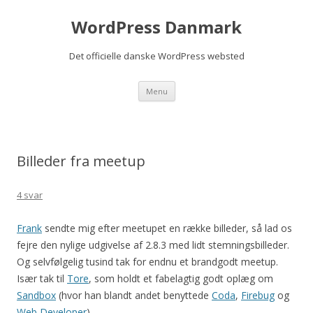
WordPress Danmark
Det officielle danske WordPress websted
Videre til indhold
Menu
Billeder fra meetup
4 svar
Frank
sendte mig efter meetupet en række billeder, så lad os
fejre den nylige udgivelse af 2.8.3 med lidt stemningsbilleder.
Og selvfølgelig tusind tak for endnu et brandgodt meetup.
Især tak til
Tore
, som holdt et fabelagtig godt oplæg om
Sandbox
(hvor han blandt andet benyttede
Coda
,
Firebug
og
Web Developer
).