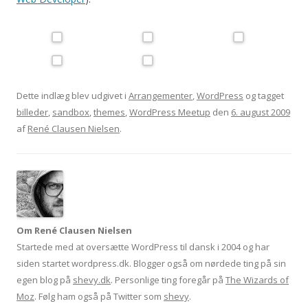
Dette indlæg blev udgivet i
Arrangementer
,
WordPress
og tagget
billeder
,
sandbox
,
themes
,
WordPress Meetup
den
6. august 2009
af
René Clausen Nielsen
.
Om René Clausen Nielsen
Startede med at oversætte WordPress til dansk i 2004 og har
siden startet wordpress.dk. Blogger også om nørdede ting på sin
egen blog på
shevy.dk
. Personlige ting foregår på
The Wizards of
Moz
. Følg ham også på Twitter som
shevy
.