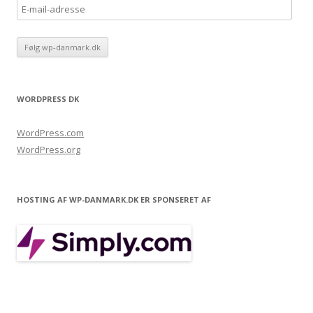
E
-
m
a
i
l
WORDPRESS DK
-
a
WordPress.com
d
WordPress.org
r
e
s
HOSTING AF WP-DANMARK.DK ER SPONSERET AF
s
e