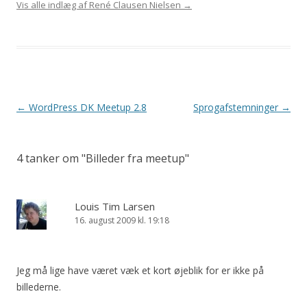
Vis alle indlæg af René Clausen Nielsen
→
Indlægsnavigation
←
WordPress DK Meetup 2.8
Sprogafstemninger
→
4 tanker om "
Billeder fra meetup
"
Louis Tim Larsen
16. august 2009 kl. 19:18
Jeg må lige have været væk et kort øjeblik for er ikke på
billederne.