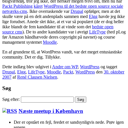
blogværktøj, tror jeg ikke, der hersker megen tvivl om, men nu har
Packt Publishing
kåret
WordPress til det bedste open source sociale
netværks-cms
. Ikke overraskende var
Drupal
opfølger, men at det
skulle være på en delt andenplads sammen med
Elgg
havde jeg ikke
lige forudset. Anede slet ikke, at et var så populært (de er dog heller
ikke blandt de fem kandidater til at vinde som det
bedste open
source cms
). De to andre kandidater var i øvrigt
LifeType
(hed pLog
før Amazon håndhævede deres copyright på navnet) og course
management systemet
Moodle
.
En af grundene til, at WordPress vandt, var det meget entusiastiske
community. Det er dig. Tillykke.
Dette indlæg blev udgivet i
Andre om WP
,
WordPress
og tagget
Drupal
,
Elgg
,
LifeType
,
Moodle
,
Packt
,
WordPress
den
30. oktober
2007
af
René Clausen Nielsen
.
Søg
Søg efter:
Næste meetup i København
Der er opstået en fejl, feedet er sandsynligvis nede. Prøv igen
senere.