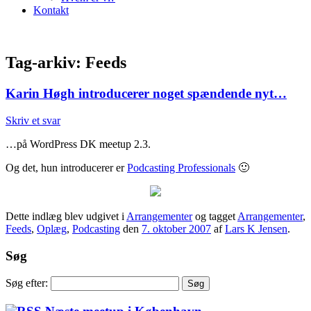
Kontakt
Tag-arkiv:
Feeds
Karin Høgh introducerer noget spændende nyt…
Skriv et svar
…på WordPress DK meetup 2.3.
Og det, hun introducerer er
Podcasting Professionals
🙂
Dette indlæg blev udgivet i
Arrangementer
og tagget
Arrangementer
,
Feeds
,
Oplæg
,
Podcasting
den
7. oktober 2007
af
Lars K Jensen
.
Søg
Søg efter: