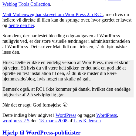
Weblog Tools Collection
.
Matt Mullenweg har skrevet om WordPress 2.5 RC1
, men hvis du
hellere vil direkte til filen kan du springe over, hvor gærdet er lavest
og
hente den her
.
Som dem, der har testet bleeding edge-udgaven af WordPress
muligvis ved, er der store visuelle ændringer i administrationsdelen
af WordPress. Det skriver Matt lidt om i teksten, så du bør måske
læse den.
Husk: Dette er ikke en endelig version af WordPress, men et skridt
på vejen. Så hvis du vil være helt sikker, er det nok en god idé at
oprette en test-installation til den, så du ikke mister din kære
hjemmeside/blog, hvis noget nu skulle gå galt.
Bemærk også, at RC1 ikke kommer på dansk, hvilket den endelige
udgivelse af 2.5 selvfølgelig gør.
Når det er sagt: God fornøjelse 🙂
Dette indlæg blev udgivet i
WordPress
og tagget
WordPress
,
wordpress 2.5
den
18. marts 2008
af
Lars K Jensen
.
Hjælp til WordPress-publicister