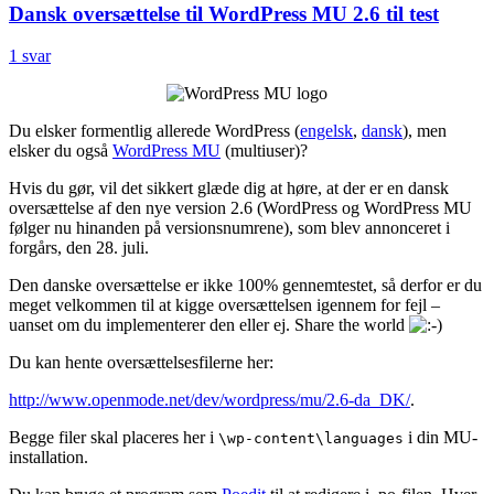
Dansk oversættelse til WordPress MU 2.6 til test
1 svar
Du elsker formentlig allerede WordPress (
engelsk
,
dansk
), men
elsker du også
WordPress MU
(multiuser)?
Hvis du gør, vil det sikkert glæde dig at høre, at der er en dansk
oversættelse af den nye version 2.6 (WordPress og WordPress MU
følger nu hinanden på versionsnumrene), som blev annonceret i
forgårs, den 28. juli.
Den danske oversættelse er ikke 100% gennemtestet, så derfor er du
meget velkommen til at kigge oversættelsen igennem for fejl –
uanset om du implementerer den eller ej. Share the world
Du kan hente oversættelsesfilerne her:
http://www.openmode.net/dev/wordpress/mu/2.6-da_DK/
.
Begge filer skal placeres her i
i din MU-
\wp-content\languages
installation.