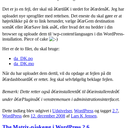
Det er jo en fejl, der skal stå â€œtilâ€ i stedet for â€œdenâ€. Jeg har
uploadet nye sprogfiler med rettelsen. Det eneste du skal gøre er at
højreklikke på de to link herunder, vælge â€œGem destination
somâ€ eller â€œSave link asâ€, eller hvad det nu hedder i din
browser og uploade dem til \wp-content\languages i din WordPress-
installation. Piece of cake
Her er de to filer, du skal bruge:
da_DK.po
da_DK.mo
Når du har uploadet dem dertil, vil du opdage at fejlen på dit
â€œdashboardâ€ er rettet. Jeg skal selvfølgelig beklage fejlen.
Bemærk: Dette retter også â€œinstalleretâ€ til â€œinstalleredeâ€
under â€œPluginsâ€ i venstremenuen i administrationsinterfacet.
Dette indlæg blev udgivet i
Udgivelser
,
WordPress
og tagget
2.7
,
WordPress
den
12. december 2008
af
Lars K Jensen
.
The Matrix-påskeæg i WordPress 2.6