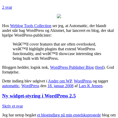
2 svar
Hos
Weblog Tools Collection
ser jeg, at Automattic, der blandt
andet står bag WordPress og Akismet, har lanceret en blog, der skal
hjælpe WordPress-publicister:
Weâ€™ll cover features that are often overlooked,
weâ€™ll highlight plugins that extend WordPress
functionality, and weâ€™ll showcase interesting sites
being built with WordPress.
Bloggen hedder, logisk nok,
WordPress Publisher Blog
(
feed
). God
fornøjelse.
Dette indlæg blev udgivet i
Andre om WP
,
WordPress
og tagget
automattic
,
WordPress
den
18. januar 2008
af
Lars K Jensen
.
Ny widget-styring i WordPress 2.5
Skriv et svar
Jeg har netop begået
et blogindlæg på min engelsksprogede
blog om