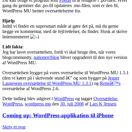
Du kan bruge et program som
Poedit
til at redigere i .po-filen. Hver
gang du gemmer din .po-fil opdateres .mo-filen, som er den fil,
WordPress MU henter oversættelserne fra.
Hjælp
Indtil vi finder en supersmart måde at gøre det på, må du gerne
lægge en kommentar, med de fejl/rettelser, du finder. Husk at skrive
linienummeret
Lidt fakta
:
Jeg har lavet oversættelsen, fordi vi skal bruge den, når vores
blogcommunity,
nationen!blog
bliver opgraderet til den nye version
af WordPress MU.
Oversættelsen bygger på vores oversættelse til WordPress MU 1.5.1
(den vi kører på i skrivende stund â€” og som bygger på
Jesper
Laugesens oversættelse til WordPress MU 1.3.1
) og
Reneâ€™s
oversættelse af WordPress 2.6.
Dette indlæg blev udgivet i
WordPress
og tagget
Oversættelse
,
WordPress
,
wordpress mu
den
30. juli 2008
af
Lars K Jensen
.
Coming up: WordPress-applikation til iPhone
Skriv et svar