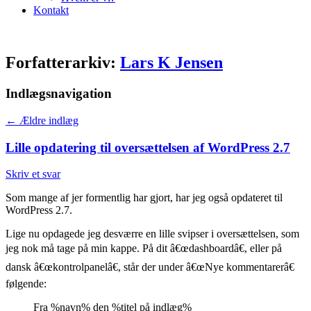
Kontakt
Forfatterarkiv:
Lars K Jensen
Indlægsnavigation
←
Ældre indlæg
Lille opdatering til oversættelsen af WordPress 2.7
Skriv et svar
Som mange af jer formentlig har gjort, har jeg også opdateret til
WordPress 2.7.
Lige nu opdagede jeg desværre en lille svipser i oversættelsen, som
jeg nok må tage på min kappe. På dit â€œdashboardâ€, eller på
dansk â€œkontrolpanelâ€, står der under â€œNye kommentarerâ€
følgende:
Fra %navn% den %titel på indlæg%