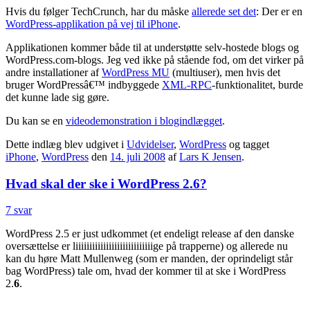
Hvis du følger TechCrunch, har du måske
allerede set det
: Der er en
WordPress-applikation på vej til iPhone
.
Applikationen kommer både til at understøtte selv-hostede blogs og
WordPress.com-blogs. Jeg ved ikke på stående fod, om det virker på
andre installationer af
WordPress MU
(multiuser), men hvis det
bruger WordPressâ€™ indbyggede
XML-RPC
-funktionalitet, burde
det kunne lade sig gøre.
Du kan se en
videodemonstration i blogindlægget
.
Dette indlæg blev udgivet i
Udvidelser
,
WordPress
og tagget
iPhone
,
WordPress
den
14. juli 2008
af
Lars K Jensen
.
Hvad skal der ske i WordPress 2.6?
7 svar
WordPress 2.5 er just udkommet (et endeligt release af den danske
oversættelse er liiiiiiiiiiiiiiiiiiiiiiiiiiiige på trapperne) og allerede nu
kan du høre Matt Mullenweg (som er manden, der oprindeligt står
bag WordPress) tale om, hvad der kommer til at ske i WordPress
2.
6
.