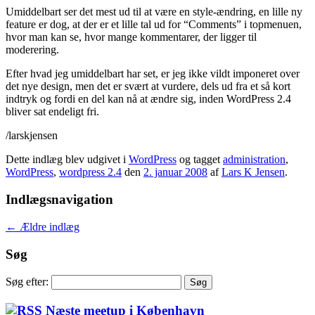
Umiddelbart ser det mest ud til at være en style-ændring, en lille ny
feature er dog, at der er et lille tal ud for “Comments” i topmenuen,
hvor man kan se, hvor mange kommentarer, der ligger til
moderering.
Efter hvad jeg umiddelbart har set, er jeg ikke vildt imponeret over
det nye design, men det er svært at vurdere, dels ud fra et så kort
indtryk og fordi en del kan nå at ændre sig, inden WordPress 2.4
bliver sat endeligt fri.
/larskjensen
Dette indlæg blev udgivet i
WordPress
og tagget
administration
,
WordPress
,
wordpress 2.4
den
2. januar 2008
af
Lars K Jensen
.
Indlægsnavigation
←
Ældre indlæg
Søg
Søg efter:
Næste meetup i København