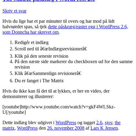
Skriv et svar
Hvis du lige har et par minutter til overs og har mod på lidt
halvnørdet spas, så tjek
dette påskeæg/easter egg i WordPress 2.6,
som Donncha har skrevet om
.
Redigér et indlæg
Scroll ned til â€œIndlægsrevisionerâ€
Klik på den seneste revision
På den næste side markerer du checkboxen ud for den samme
revision
Klik â€œSammenlign revisionerâ€
Du er fanget i The Matrix
Hvis du ikke kan få det til at lykkes, er her en video, der
demonstrerer og illustrerer:
[youtube]http://www.youtube.com/watch?v=gkF4WLSkz-
U[/youtube]
Dette indlæg blev udgivet i
WordPress
og tagget
2.6
,
sjov
,
the
matrix
,
WordPress
den
26. november 2008
af
Lars K Jensen
.