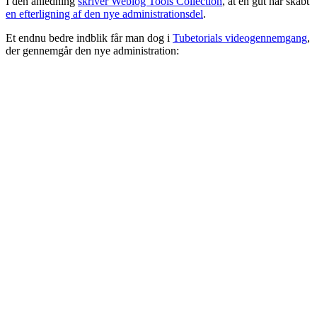
I den anledning
skriver Weblog Tools Collection
, at en gut har skabt
en efterligning af den nye administrationsdel
.
Et endnu bedre indblik får man dog i
Tubetorials videogennemgang
,
der gennemgår den nye administration: