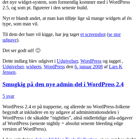
det nye widget-system, som formentlig kommer med i WordPress
2.5, og som pt. figurerer i den seneste build.
Nyt er blandt andet, at man kan tilføje lige så mange widgets af én
type, som man vil.
Til dem der bare vil kigge, har jeg taget
et screenshot
(
se stor
udgave
).
Det ser godt ud! 🙂
Dette indlæg blev udgivet i
Udgivelser
,
WordPress
og tagget
,
Udgivelser
,
widgets
,
WordPress
den
6. januar 2008
af
Lars K
Jensen
.
Smugkig på den nye admin-del i WordPress 2.4
5 svar
WordPress 2.4 er på trapperne, og allerede nu WordPress-folkene
begyndt at inkludere en ny udgave af administrationsdelen i
WordPress i de såkaldte “nightlies”, altså midlertidige alfa-udgaver
af WordPress (seneste nightly = absolut seneste bleeding edge
version af WordPress).