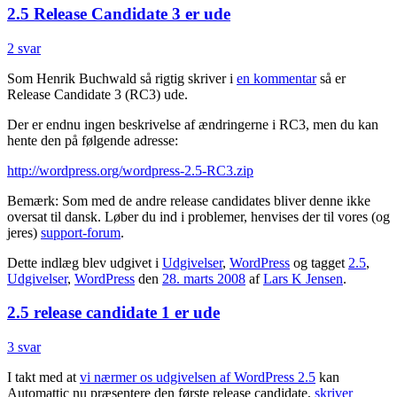
2.5 Release Candidate 3 er ude
2 svar
Som Henrik Buchwald så rigtig skriver i
en kommentar
så er
Release Candidate 3 (RC3) ude.
Der er endnu ingen beskrivelse af ændringerne i RC3, men du kan
hente den på følgende adresse:
http://wordpress.org/wordpress-2.5-RC3.zip
Bemærk: Som med de andre release candidates bliver denne ikke
oversat til dansk. Løber du ind i problemer, henvises der til vores (og
jeres)
support-forum
.
Dette indlæg blev udgivet i
Udgivelser
,
WordPress
og tagget
2.5
,
Udgivelser
,
WordPress
den
28. marts 2008
af
Lars K Jensen
.
2.5 release candidate 1 er ude
3 svar
I takt med at
vi nærmer os udgivelsen af WordPress 2.5
kan
Automattic nu præsentere den første release candidate,
skriver