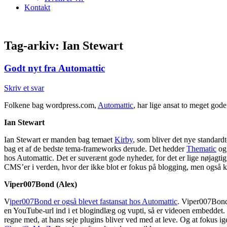
Kontakt
Tag-arkiv:
Ian Stewart
Godt nyt fra Automattic
Skriv et svar
Folkene bag wordpress.com,
Automattic
, har lige ansat to meget god
Ian Stewart
Ian Stewart er manden bag temaet
Kirby
, som bliver det nye standar
bag et af de bedste tema-frameworks derude. Det hedder
Thematic
og 
hos Automattic. Det er suverænt gode nyheder, for det er lige nøjagtig
CMS’er i verden, hvor der ikke blot er fokus på blogging, men også 
Viper007Bond (Alex)
V
iper007Bond er også blevet fastansat hos Automattic
. Viper007Bond
en YouTube-url ind i et blogindlæg og vupti, så er videoen embeddet.
regne med, at hans seje plugins bliver ved med at leve. Og at fokus ige