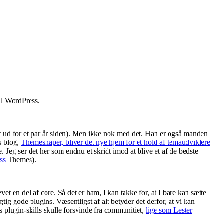
til WordPress.
 ud for et par år siden). Men ikke nok med det. Han er også manden
s blog,
Themeshaper, bliver det nye hjem for et hold af temaudviklere
 Jeg ser det her som endnu et skridt imod at blive et af de bedste
ss
Themes).
vet en del af core. Så det er ham, I kan takke for, at I bare kan sætte
tig gode plugins. Væsentligst af alt betyder det derfor, at vi kan
s plugin-skills skulle forsvinde fra communitiet,
lige som Lester