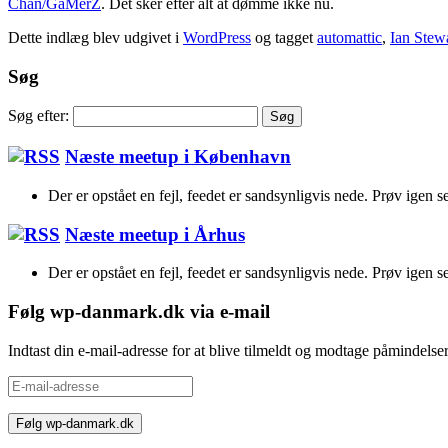
Chan/GaMerZ
. Det sker efter alt at dømme ikke nu.
Dette indlæg blev udgivet i
WordPress
og tagget
automattic
,
Ian Stew
Søg
Søg efter:
Næste meetup i København
Der er opstået en fejl, feedet er sandsynligvis nede. Prøv igen s
Næste meetup i Århus
Der er opstået en fejl, feedet er sandsynligvis nede. Prøv igen s
Følg wp-danmark.dk via e-mail
Indtast din e-mail-adresse for at blive tilmeldt og modtage påmindels
E-
mail-
adresse