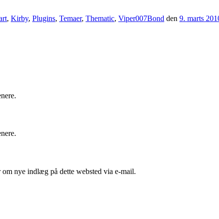
art
,
Kirby
,
Plugins
,
Temaer
,
Thematic
,
Viper007Bond
den
9. marts 201
enere.
enere.
er om nye indlæg på dette websted via e-mail.