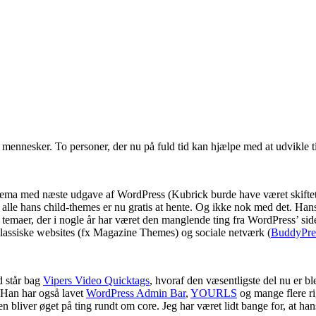
e mennesker. To personer, der nu på fuld tid kan hjælpe med at udvikle 
dtema med næste udgave af WordPress (Kubrick burde have været skiftet
alle hans child-themes er nu gratis at hente. Og ikke nok med det. Han
 temaer, der i nogle år har været den manglende ting fra WordPress’ side.
klassiske websites (fx Magazine Themes) og sociale netværk (
BuddyPre
 står bag
Vipers Video Quicktags
, hvoraf den væsentligste del nu er ble
 Han har også lavet
WordPress Admin Bar
,
YOURLS
og mange flere rig
n bliver øget på ting rundt om core. Jeg har været lidt bange for, at han