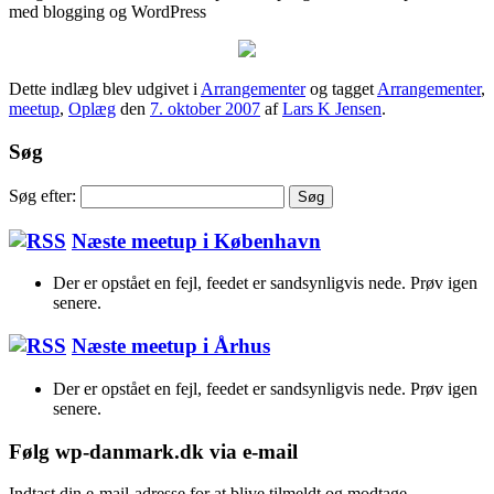
med blogging og WordPress
Dette indlæg blev udgivet i
Arrangementer
og tagget
Arrangementer
,
meetup
,
Oplæg
den
7. oktober 2007
af
Lars K Jensen
.
Søg
Søg efter:
Næste meetup i København
Der er opstået en fejl, feedet er sandsynligvis nede. Prøv igen
senere.
Næste meetup i Århus
Der er opstået en fejl, feedet er sandsynligvis nede. Prøv igen
senere.
Følg wp-danmark.dk via e-mail
Indtast din e-mail-adresse for at blive tilmeldt og modtage