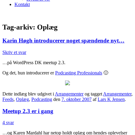
Kontakt
Tag-arkiv:
Oplæg
Karin Høgh introducerer noget spændende nyt…
Skriv et svar
…på WordPress DK meetup 2.3.
Og det, hun introducerer er
Podcasting Professionals
🙂
Dette indlæg blev udgivet i
Arrangementer
og tagget
Arrangementer
,
Feeds
,
Oplæg
,
Podcasting
den
7. oktober 2007
af
Lars K Jensen
.
Meetup 2.3 er i gang
4 svar
…og Karen Mardahl har netop holdt oplæg om hendes oplevelser