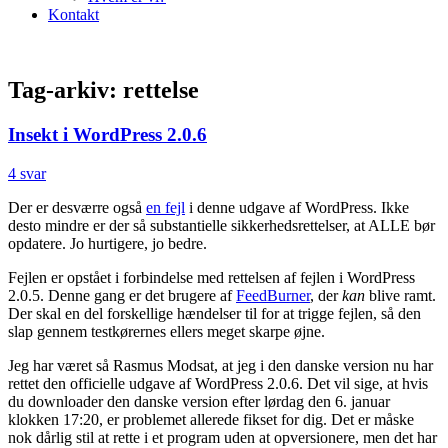
Kontakt
Tag-arkiv:
rettelse
Insekt i WordPress 2.0.6
4 svar
Der er desværre også
en fejl
i denne udgave af WordPress. Ikke
desto mindre er der så substantielle sikkerhedsrettelser, at ALLE bør
opdatere. Jo hurtigere, jo bedre.
Fejlen er opstået i forbindelse med rettelsen af fejlen i WordPress
2.0.5. Denne gang er det brugere af
FeedBurner
, der
kan
blive ramt.
Der skal en del forskellige hændelser til for at trigge fejlen, så den
slap gennem testkørernes ellers meget skarpe øjne.
Jeg har været så Rasmus Modsat, at jeg i den danske version nu har
rettet den officielle udgave af WordPress 2.0.6. Det vil sige, at hvis
du downloader den danske version efter lørdag den 6. januar
klokken 17:20, er problemet allerede fikset for dig. Det er måske
nok dårlig stil at rette i et program uden at opversionere, men det har