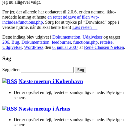
jeg nu alligevel valgt.
For jer, der allerede har opdateret til 2.0.6, er den nemme, ikke-
nørdede løsning at hente
en rettet udgave af filen /wp-
includes/functions.php
. Sørg for at trykke på “Download” oppe i
venstre hjørne, når du skal hente filen!
Læs resten
→
Dette indlæg blev udgivet i
Dokumentation
,
Udgivelser
og tagget
206
,
Bug
,
Dokumentation
,
feedburner
,
functions.php
,
rettelse
,
Udgivelser
,
WordPress
den
6. januar 2007
af
René Clausen Nielsen
.
Søg
Søg efter:
Næste meetup i København
Der er opstået en fejl, feedet er sandsynligvis nede. Prøv igen
senere.
Næste meetup i Århus
Der er opstået en fejl, feedet er sandsynligvis nede. Prøv igen
senere.