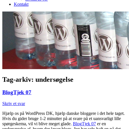
Kontakt
Tag-arkiv:
undersøgelse
BlogTjek 07
Skriv et svar
Hjælp os på WordPress DK, hjælp danske bloggere i det hele taget.
Hvis du gider bruge 1-2 minutter på at svare på et uansvarligt lille
spørgeskema, vil vi blive meget glade.
BlogTjek 07
er en
undersøgelse af, hvem der læser blogs. Jeg har selv haft en på det