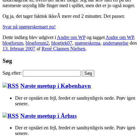
nærmeste usynlig lille finger med i spillet, men det er jo også noget.
Og ja, det tager faktisk ikkeÂ mere end 2 minutter. Det passer.
Svar på spørgeskemaet nu!
Dette indlæg blev udgivet i
Andre om WP
og tagget
Andre om WP
,
blogforum
,
blogforum2
,
blogtjek07
,
spørgeskema
,
undersøgelse
den
13. februar 2007
af
René Clausen Nielsen
.
Søg
Søg efter:
Næste meetup i København
Der er opstået en fejl, feedet er sandsynligvis nede. Prøv igen
senere.
Næste meetup i Århus
Der er opstået en fejl, feedet er sandsynligvis nede. Prøv igen
senere.