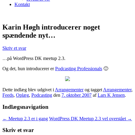
Kontakt
Karin Høgh introducerer noget
spændende nyt…
Skriv et svar
…på WordPress DK meetup 2.3.
Og det, hun introducerer er
Podcasting Professionals
🙂
Dette indlæg blev udgivet i
Arrangementer
og tagget
Arrangementer
,
Feeds
,
Oplæg
,
Podcasting
den
7. oktober 2007
af
Lars K Jensen
.
Indlægsnavigation
←
Meetup 2.3 er i gang
WordPress DK Meetup 2.3 vel overstået
→
Skriv et svar