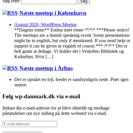
Søg efter:
Næste meetup i København
August 2026, WordPress Meetup
**Dagens emne** Endnu intet emne \*\*\* ***Please notice!
The meetups are a danish speaking event. Some presentations
might be in english, but only if mentioned. If you need help or
support it can be given in english of course.*** \*\*\* Det er
helt gratis at deltage. Vi holder det i Vesterbro Bibliotek og
Kulturhus. Hvis […]
Næste meetup i Århus
Der er opstået en fejl, feedet er sandsynligvis nede. Prøv igen
senere.
Følg wp-danmark.dk via e-mail
Indtast din e-mail-adresse for at blive tilmeldt og modtage
påmindelser om nye indlæg på dette websted via e-mail.
E-
mail-