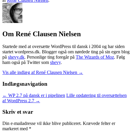
af
René Clausen Nielsen
.
Om René Clausen Nielsen
Startede med at oversætte WordPress til dansk i 2004 og har siden
startet wordpress.dk. Blogger også om nørdede ting på sin egen blog
på
shevy.dk
. Personlige ting foregår på
The Wizards of Moz
. Følg
ham også på Twitter som
shevy
.
Vis alle indlæg af René Clausen Nielsen
→
Indlægsnavigation
←
WP 2.7 på dansk er i pipelinen
Lille opdatering til oversættelsen
af WordPress 2.7
→
Skriv et svar
Din e-mailadresse vil ikke blive publiceret.
Krævede felter er
markeret med
*