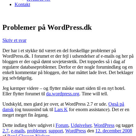
Kontakt
Problemer på WordPress.dk
Skriv et svar
Der har i et stykke tid været en del forskellige problemer på
WordPress.dk. I forumet er der fejl i udsendelser af e-mails og her på
bloggen er der også dømt sovjetæstetik. Det toppedes så i dag af
regulære databaseproblemer. Derfor er der nogle forumindlæg og en
enkelt kommentar på bloggen, der har måttet lade livet. Det beklager
jeg selvfølgelig.
Jeg kæmper videre – og flytter måske snart siden til en nyt hotel.
Eller flytter forumet til
da.wordpress.org
. Time will tell.
Undskyld, men glæd jer over, at WordPress 2.7 er ude.
Også på
dansk
(og tuuuusind tak til
Lars K
for enorm assistance). Det er en
meget meget fin årgang.
Dette indlæg blev udgivet i
Forum
,
Udgivelser
,
WordPress
og tagget
2.7
,
e-mails
,
problemer
,
support
,
WordPress
den
12. december 2008