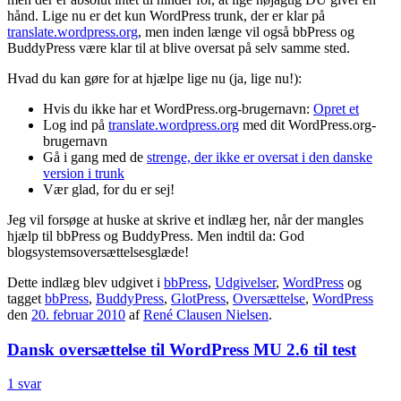
hånd. Lige nu er det kun WordPress trunk, der er klar på
translate.wordpress.org
, men inden længe vil også bbPress og
BuddyPress være klar til at blive oversat på selv samme sted.
Hvad du kan gøre for at hjælpe lige nu (ja, lige nu!):
Hvis du ikke har et WordPress.org-brugernavn:
Opret et
Log ind på
translate.wordpress.org
med dit WordPress.org-
brugernavn
Gå i gang med de
strenge, der ikke er oversat i den danske
version i trunk
Vær glad, for du er sej!
Jeg vil forsøge at huske at skrive et indlæg her, når der mangles
hjælp til bbPress og BuddyPress. Men indtil da: God
blogsystemsoversættelsesglæde!
Dette indlæg blev udgivet i
bbPress
,
Udgivelser
,
WordPress
og
tagget
bbPress
,
BuddyPress
,
GlotPress
,
Oversættelse
,
WordPress
den
20. februar 2010
af
René Clausen Nielsen
.
Dansk oversættelse til WordPress MU 2.6 til test
1 svar