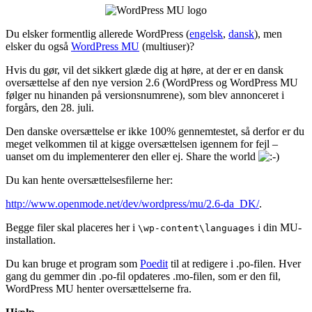
Du elsker formentlig allerede WordPress (
engelsk
,
dansk
), men
elsker du også
WordPress MU
(multiuser)?
Hvis du gør, vil det sikkert glæde dig at høre, at der er en dansk
oversættelse af den nye version 2.6 (WordPress og WordPress MU
følger nu hinanden på versionsnumrene), som blev annonceret i
forgårs, den 28. juli.
Den danske oversættelse er ikke 100% gennemtestet, så derfor er du
meget velkommen til at kigge oversættelsen igennem for fejl –
uanset om du implementerer den eller ej. Share the world
Du kan hente oversættelsesfilerne her:
http://www.openmode.net/dev/wordpress/mu/2.6-da_DK/
.
Begge filer skal placeres her i
i din MU-
\wp-content\languages
installation.
Du kan bruge et program som
Poedit
til at redigere i .po-filen. Hver
gang du gemmer din .po-fil opdateres .mo-filen, som er den fil,
WordPress MU henter oversættelserne fra.