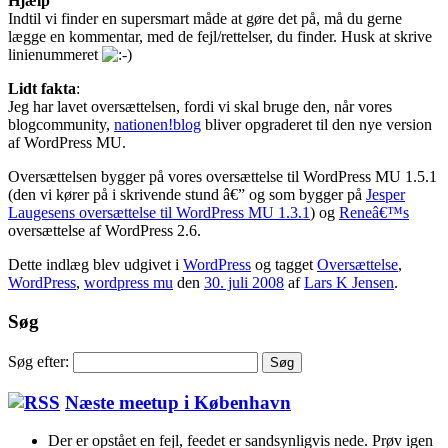
Hjælp
Indtil vi finder en supersmart måde at gøre det på, må du gerne
lægge en kommentar, med de fejl/rettelser, du finder. Husk at skrive
linienummeret
Lidt fakta
:
Jeg har lavet oversættelsen, fordi vi skal bruge den, når vores
blogcommunity,
nationen!blog
bliver opgraderet til den nye version
af WordPress MU.
Oversættelsen bygger på vores oversættelse til WordPress MU 1.5.1
(den vi kører på i skrivende stund â€” og som bygger på
Jesper
Laugesens oversættelse til WordPress MU 1.3.1
) og
Reneâ€™s
oversættelse af WordPress 2.6.
Dette indlæg blev udgivet i
WordPress
og tagget
Oversættelse
,
WordPress
,
wordpress mu
den
30. juli 2008
af
Lars K Jensen
.
Søg
Søg efter:
Næste meetup i København
Der er opstået en fejl, feedet er sandsynligvis nede. Prøv igen