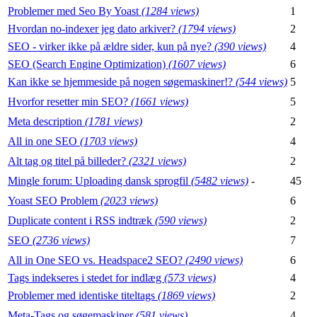
Problemer med Seo By Yoast
(1284 views)
1
Hvordan no-indexer jeg dato arkiver?
(1794 views)
2
SEO - virker ikke på ældre sider, kun på nye?
(390 views)
4
SEO (Search Engine Optimization)
(1607 views)
6
Kan ikke se hjemmeside på nogen søgemaskiner!?
(544 views)
5
Hvorfor resetter min SEO?
(1661 views)
5
Meta description
(1781 views)
2
All in one SEO
(1703 views)
4
Alt tag og titel på billeder?
(2321 views)
2
Mingle forum: Uploading dansk sprogfil
(5482 views)
-
45
Yoast SEO Problem
(2023 views)
6
Duplicate content i RSS indtræk
(590 views)
2
SEO
(2736 views)
7
All in One SEO vs. Headspace2 SEO?
(2490 views)
6
Tags indekseres i stedet for indlæg
(573 views)
4
Problemer med identiske titeltags
(1869 views)
2
Meta-Tags og søgemaskiner
(581 views)
4