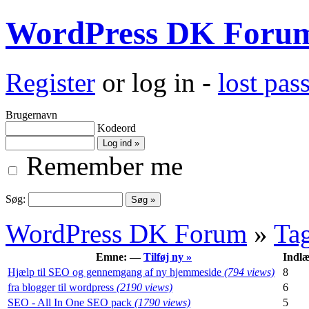
WordPress DK Foru
Register
or log in -
lost pa
Brugernavn
Kodeord
Remember me
Søg:
WordPress DK Forum
»
Ta
Emne: —
Tilføj ny »
Indl
Hjælp til SEO og gennemgang af ny hjemmeside
(794 views)
8
fra blogger til wordpress
(2190 views)
6
SEO - All In One SEO pack
(1790 views)
5