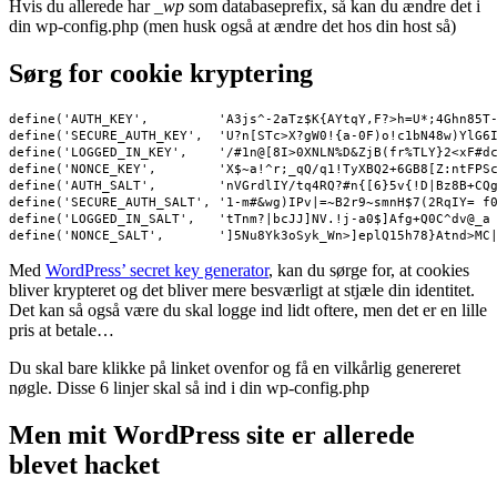
Hvis du allerede har
_wp
som databaseprefix, så kan du ændre det i
din wp-config.php (men husk også at ændre det hos din host så)
Sørg for cookie kryptering
define('AUTH_KEY',         'A3js^-2aTz$K{AYtqY,F?>h=U*;4Ghn85T-
define('SECURE_AUTH_KEY',  'U?n[STc>X?gW0!{a-0F)o!c1bN48w)YlG6I
define('LOGGED_IN_KEY',    '/#1n@[8I>0XNLN%D&ZjB(fr%TLY}2<xF#dc
define('NONCE_KEY',        'X$~a!^r;_qQ/q1!TyXBQ2+6GB8[Z:ntFPSc
define('AUTH_SALT',        'nVGrdlIY/tq4RQ?#n{[6}5v{!D|Bz8B+CQg
define('SECURE_AUTH_SALT', '1-m#&wg)IPv|=~B2r9~smnH$7(2RqIY= f0
define('LOGGED_IN_SALT',   'tTnm?|bcJJ]NV.!j-a0$]Afg+Q0C^dv@_a 
Med
WordPress’ secret key generator
, kan du sørge for, at cookies
bliver krypteret og det bliver mere besværligt at stjæle din identitet.
Det kan så også være du skal logge ind lidt oftere, men det er en lille
pris at betale…
Du skal bare klikke på linket ovenfor og få en vilkårlig genereret
nøgle. Disse 6 linjer skal så ind i din wp-config.php
Men mit WordPress site er allerede
blevet hacket