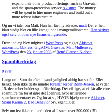
expand their other product offerings, such as Gravatar
and the spam-protection service
Akismet
. The money
will be spent to hire more engineers and build out a
more robust infrastructure.
Og nu vi taler om Matt. Han har fået ny adresse:
ma.tt
Der er helt
klart stadig blot en lille knægt inde i mangemillionæren.
Han skriver
også selv om den nye finansieringsrunde
.
Dette indlæg blev udgivet i
WordPress
og tagget
Akismet
,
automattic
,
bbPress
,
GigaOM
,
Gravatar
,
Matt Mullenweg
,
WordPress
den
23. januar 2008
af
René Clausen Nielsen
.
Spamfilterfridag
9 svar
Langt ord. Som du efter al sandsynlighed aldrig har set før. Eller
tænkt. Men ikke desto mindre
foreslår Jesper Rønn-Jensen
, at vi den
15. december holder spamfilterfridag. Det vil sige, at vi slår alle vore
spamfiltre fra for at gøre det åbenlyst, hvor irriterende
spamkommentarer er. Og for at se, HVOR hjælpsomme
Akismet
,
Spam Karma 2
,
Bad Behavior
osv. egentlig er.
Selv om jeg ikke er i nærheden af Jespers over 500.000 (!!!)