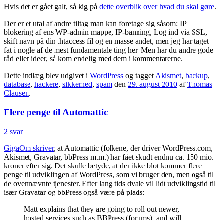
Hvis det er gået galt, så kig på
dette overblik over hvad du skal gøre
.
Der er et utal af andre tiltag man kan foretage sig såsom: IP
blokering af ens WP-admin mappe, IP-banning, Log ind via SSL,
skift navn på din .htaccess fil og en masse andet, men jeg har taget
fat i nogle af de mest fundamentale ting her. Men har du andre gode
råd eller ideer, så kom endelig med dem i kommentarerne.
Dette indlæg blev udgivet i
WordPress
og tagget
Akismet
,
backup
,
database
,
hackere
,
sikkerhed
,
spam
den
29. august 2010
af
Thomas
Clausen
.
Flere penge til Automattic
2 svar
GigaOm skriver
, at Automattic (folkene, der driver WordPress.com,
Akismet, Gravatar, bbPress m.m.) har fået skudt endnu ca. 150 mio.
kroner efter sig. Det skulle betyde, at der ikke blot kommer flere
penge til udviklingen af WordPress, som vi bruger den, men også til
de ovennævnte tjenester. Efter lang tids dvale vil lidt udviklingstid til
især Gravatar og bbPress også være på plads:
Matt explains that they are going to roll out newer,
hosted services such as BBPress (forums), and will