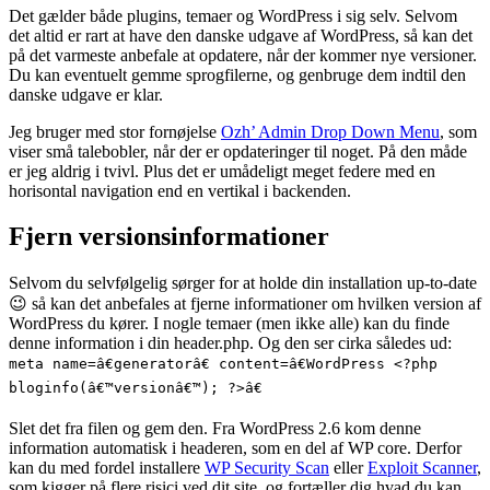
Det gælder både plugins, temaer og WordPress i sig selv. Selvom
det altid er rart at have den danske udgave af WordPress, så kan det
på det varmeste anbefale at opdatere, når der kommer nye versioner.
Du kan eventuelt gemme sprogfilerne, og genbruge dem indtil den
danske udgave er klar.
Jeg bruger med stor fornøjelse
Ozh’ Admin Drop Down Menu
, som
viser små talebobler, når der er opdateringer til noget. På den måde
er jeg aldrig i tvivl. Plus det er umådeligt meget federe med en
horisontal navigation end en vertikal i backenden.
Fjern versionsinformationer
Selvom du selvfølgelig sørger for at holde din installation up-to-date
😉 så kan det anbefales at fjerne informationer om hvilken version af
WordPress du kører. I nogle temaer (men ikke alle) kan du finde
denne information i din header.php. Og den ser cirka således ud:
meta name=â€generatorâ€ content=â€WordPress <?php
bloginfo(â€™versionâ€™); ?>â€
Slet det fra filen og gem den. Fra WordPress 2.6 kom denne
information automatisk i headeren, som en del af WP core. Derfor
kan du med fordel installere
WP Security Scan
eller
Exploit Scanner
,
som kigger på flere risici ved dit site, og fortæller dig hvad du kan