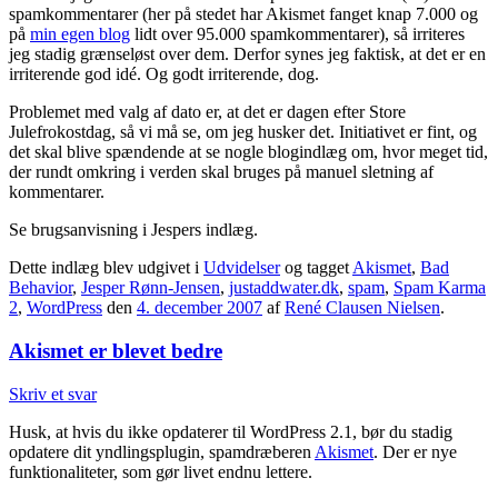
spamkommentarer (her på stedet har Akismet fanget knap 7.000 og
på
min egen blog
lidt over 95.000 spamkommentarer), så irriteres
jeg stadig grænseløst over dem. Derfor synes jeg faktisk, at det er en
irriterende god idé. Og godt irriterende, dog.
Problemet med valg af dato er, at det er dagen efter Store
Julefrokostdag, så vi må se, om jeg husker det. Initiativet er fint, og
det skal blive spændende at se nogle blogindlæg om, hvor meget tid,
der rundt omkring i verden skal bruges på manuel sletning af
kommentarer.
Se brugsanvisning i Jespers indlæg.
Dette indlæg blev udgivet i
Udvidelser
og tagget
Akismet
,
Bad
Behavior
,
Jesper Rønn-Jensen
,
justaddwater.dk
,
spam
,
Spam Karma
2
,
WordPress
den
4. december 2007
af
René Clausen Nielsen
.
Akismet er blevet bedre
Skriv et svar
Husk, at hvis du ikke opdaterer til WordPress 2.1, bør du stadig
opdatere dit yndlingsplugin, spamdræberen
Akismet
. Der er nye
funktionaliteter, som gør livet endnu lettere.