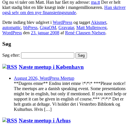
Og nu vi taler om Matt. Han har fået ny adresse:
ma.tt
Der er helt
klart stadig blot en lille knægt inde i mangemillionæren.
Han skriver
også selv om den nye finansieringsrunde
.
Dette indlæg blev udgivet i
WordPress
og tagget
Akismet
,
automattic
,
bbPress
,
GigaOM
,
Gravatar
,
Matt Mullenweg
,
WordPress
den
23. januar 2008
af
René Clausen Nielsen
.
Søg
Søg efter:
Næste meetup i København
August 2026, WordPress Meetup
**Dagens emne** Endnu intet emne \*\*\* ***Please notice!
The meetups are a danish speaking event. Some presentations
might be in english, but only if mentioned. If you need help or
support it can be given in english of course.*** \*\*\* Det er
helt gratis at deltage. Vi holder det i Vesterbro Bibliotek og
Kulturhus. Hvis […]
Næste meetup i Århus