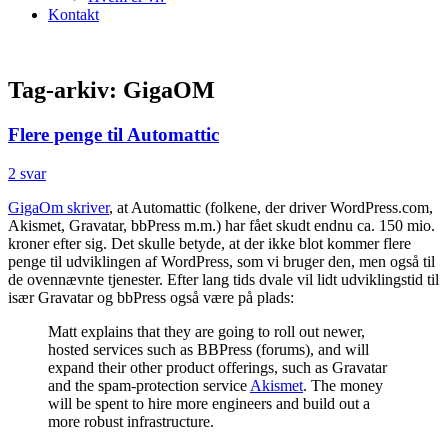
Kontakt
Tag-arkiv:
GigaOM
Flere penge til Automattic
2 svar
GigaOm skriver
, at Automattic (folkene, der driver WordPress.com,
Akismet, Gravatar, bbPress m.m.) har fået skudt endnu ca. 150 mio.
kroner efter sig. Det skulle betyde, at der ikke blot kommer flere
penge til udviklingen af WordPress, som vi bruger den, men også til
de ovennævnte tjenester. Efter lang tids dvale vil lidt udviklingstid til
især Gravatar og bbPress også være på plads:
Matt explains that they are going to roll out newer,
hosted services such as BBPress (forums), and will
expand their other product offerings, such as Gravatar
and the spam-protection service
Akismet
. The money
will be spent to hire more engineers and build out a
more robust infrastructure.