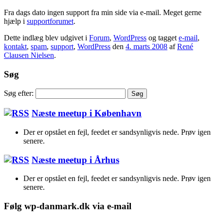
Fra dags dato ingen support fra min side via e-mail. Meget gerne
hjælp i
supportforumet
.
Dette indlæg blev udgivet i
Forum
,
WordPress
og tagget
e-mail
,
kontakt
,
spam
,
support
,
WordPress
den
4. marts 2008
af
René
Clausen Nielsen
.
Søg
Søg efter:
Næste meetup i København
Der er opstået en fejl, feedet er sandsynligvis nede. Prøv igen
senere.
Næste meetup i Århus
Der er opstået en fejl, feedet er sandsynligvis nede. Prøv igen
senere.
Følg wp-danmark.dk via e-mail