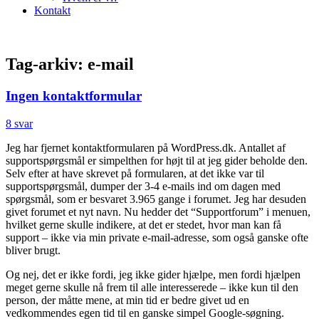
Kontakt
Tag-arkiv:
e-mail
Ingen kontaktformular
8 svar
Jeg har fjernet kontaktformularen på WordPress.dk. Antallet af
supportspørgsmål er simpelthen for højt til at jeg gider beholde den.
Selv efter at have skrevet på formularen, at det ikke var til
supportspørgsmål, dumper der 3-4 e-mails ind om dagen med
spørgsmål, som er besvaret 3.965 gange i forumet. Jeg har desuden
givet forumet et nyt navn. Nu hedder det “Supportforum” i menuen,
hvilket gerne skulle indikere, at det er stedet, hvor man kan få
support – ikke via min private e-mail-adresse, som også ganske ofte
bliver brugt.
Og nej, det er ikke fordi, jeg ikke gider hjælpe, men fordi hjælpen
meget gerne skulle nå frem til alle interesserede – ikke kun til den
person, der måtte mene, at min tid er bedre givet ud en
vedkommendes egen tid til en ganske simpel Google-søgning.